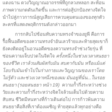
แดงฉาน ดวงวิญญาณอาถรรพ์ที่ถูกลวงหลอก สะท้อน
ภาพความกดดันเกิดขึ้น และการต่อสู้ปกป้องทางจิตใจ
นำไปสู่ภาวการณ์สูญเสียการควบคุมตนเองของทุกตัว
ละครที่แสดงพฤติกรรมดังกล่าวออกมา
การกลับไปซ้อนทับความทรงจำของยูพี คือการ
รื้อฟื้นอดีตของความทรงจำอันเลวร้ายและท้ายสุดเขาก็
ยังคงติดอยู่ในอวนอดีตของความทรงจำช่วงวัยรุ่น ที่
ซ่อนความเจ็บปวดในจิตใจ
ครั้งหนึ่งในช่วงเวลาสนธยา
ของชีวิต เราล้วนสัมผัสกับมัน สบตากับมัน หรือแม้แต่
โอบรับมันเข้าไปในร่างกายและวิญญาณของเราโดย
ไม่รู้ตัว และช่วงเวลาหนึ่งของผม มันอยู่ที่นั่น...ในรอย
สนธยา (รอยสนธยา หน้า 19)
ความก้ำกึ่งระหว่างช่วง
วัยและความก้ำกึ่งระหว่างจิตใจล้วนเต็มไปด้วยความ
สับสน ชีวิตมีหนทางที่ก้าวเดินต่อไป การก้าวพ้นความ
สนธยาคือสิ่งที่เราต้องเผชิญ ท้ายสุดแล้วทุกอย่างคือ