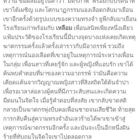
หวาน ขมผสมอยู่ในคำว่า “มิตรภาพ” พร้อมกับปริศนาที่
เขาได้เผชิญ และโศกนาฏกรรมนองเลือดกลับมาเยือน
เขาอีกครั้งด้วยรูปแบบของความทรงจำ ยูพีกลับมาเยือน
โรงเรียนเก่าพร้อมกับ
เหลือม
เพื่อนสนิทเพียงหนึ่งเดียว
แฟ้มประวัติของโรงเรียนนี้มีบางจุดบางแห่งเคยเกิดเหตุ
ฆาตกรรมครั้งแล้วครั้งเล่าราวกับมีอาถรรพ์ รวมถึง
เหตุการณ์นองเลือดที่เขาอยู่ในเหตุการณ์ระหว่างเพื่อน
ในกลุ่ม เพื่อนสาวที่เคยรู้จัก และผู้หญิงที่แอบรัก เขาได้
ค้นพบคำตอบที่มาของความอาถรรพ์ ว่ามันคือความ
เคียดแค้นจากวิญญาณหญิงสาวที่สิงสถิตใต้ต้นจำปา
เพื่อรอเวลาล่อลวงผู้คนที่มีภาวะสับสนและเกิดความ
มืดมนในจิตใจ เมื่อรู้คำตอบที่สงสัย เขากลับขาดสติ
กลายเป็นฆาตกรพุ่งบีบคอเพื่อนชายจนเสียชีวิต ท้ายสุด
การกลับคืนสู่ความทรงจำอันเลวร้ายได้พาเขาเข้าสู่
เหตุการณ์ฆาตกรรมอีกครั้ง และมันจะเป็นอีกหนึ่งฝัน
ร้ายที่ทับถมในจิตใจเขาไปตลอดกาล