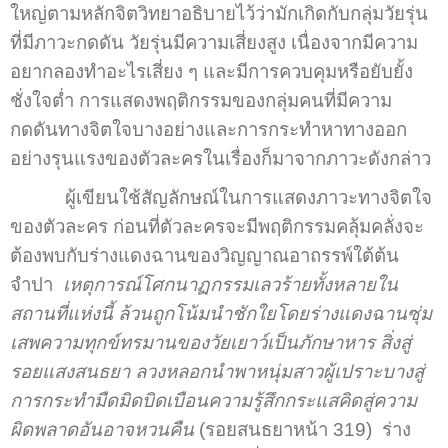
ใหญ่ตามหลักจิตวิทยาอธิบายไว้ว่ามักเกิดกับกลุ่มวัยรุ่น
ที่มีภาวะกดดัน วัยรุ่นมีความเสี่ยงสูง เนื่องจากมีความ
อยากลองทำอะไรเสี่ยง ๆ และมีการควบคุมหรือยับยั้ง
ชั่งใจต่ำ การแสดงพฤติกรรมของกลุ่มคนที่มีความ
กดดันทางจิตใจบางอย่างและการกระทำหาทางออก
อย่างรุนแรงของตัวละครในเรื่องก็มาจากภาวะดังกล่าว
ผู้เขียนใช้สัญลักษณ์ในการแสดงภาวะทางจิตใจ
ของตัวละคร ก่อนที่ตัวละครจะมีพฤติกรรมคลุ้มคลั่งจะ
ต้องพบกับร่างแดงฉานของวิญญาณอาถรรพ์ใต้ต้น
จำปา
เหตุการณ์โศกนาฏกรรมเลวร้ายทั้งหลายใน
สถานที่แห่งนี้ ล้วนถูกโน้มนำชักใยโดยร่างแดงฉานซุ่ม
เสพความทุกข์ทรมานของวัยเยาว์เป็นภักษาหาร สิ่งสู่
รอยแสงสนธยา ลวงหลอกนำพาหนุ่มสาวผู้เปราะบางสู่
การกระทำมืดมิดบิดเบือนความรู้สึกกระแสคิดสู่ความ
ผิดพลาดอันอาจหวนคืน
(รอยสนธยาหน้า 319) ร่าง