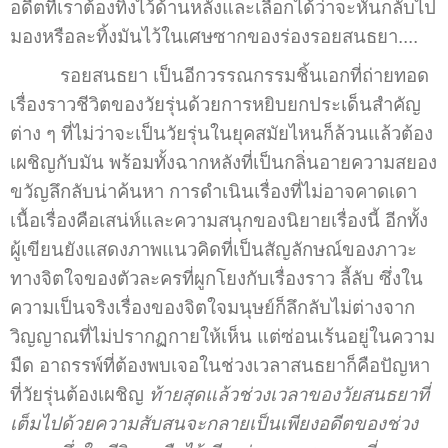
อดีตที่เราต้องทิ้งไว้ด้านหลังและเลือกได้ว่าจะหันกลับไป
มองหรือละทิ้งมันไว้ในเศษซากของร่องรอยสนธยา....
รอยสนธยา เป็นอีกวรรณกรรมชิ้นเอกที่ถ่ายทอด
เรื่องราวชีวิตของวัยรุ่นด้วยการหยิบยกประเด็นสำคัญ
ต่าง ๆ ที่ไม่ว่าจะเป็นวัยรุ่นในยุคสมัยไหนก็ล้วนแล้วต้อง
เผชิญกับมัน พร้อมทั้งฉากหลังที่เป็นกลิ่นอายความสยอง
ขวัญลึกลับน่าค้นหา การดำเนินเรื่องที่ไม่อาจคาดเดา
เนื้อเรื่องคือเสน่ห์และความสนุกของนิยายเรื่องนี้ อีกทั้ง
ผู้เขียนยังแสดงภาพแนวคิดที่เป็นสัญลักษณ์ของภาวะ
ทางจิตใจของตัวละครที่ผูกโยงกับเรื่องราว ลี้ลับ ซึ่งใน
ความเป็นจริงเรื่องของจิตใจมนุษย์ก็ลึกลับไม่ต่างจาก
วิญญาณที่ไม่ปรากฏกายให้เห็น แต่ซ่อนเร้นอยู่ในความ
มืด อาถรรพ์ที่ต้องพบเจอในช่วงเวลาสนธยาก็คือปัญหา
ที่วัยรุ่นต้องเผชิญ
ท้ายสุดแล้วช่วงเวลาของวัยสนธยาที่
เต็มไปด้วยความสับสนจะกลายเป็นเพียงอดีตของช่วง