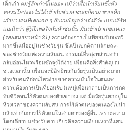
เด็กเก๋า
ผมรู้สึกเก๋าขึ้นเยอะ แม้ว่าเสื้อนักเรียนซึ่งตัว
หลวมโคร่งจะไม่ได้เข้ากับช่วงล่างเลยก็ตาม พวกเด็ก
เก๋าบางคนที่เคยเฉย ๆ กับผมยังพูดว่าเจ๋งดีว่ะ แบบเคิร์ท
เลยนี่หว่า ผู้รู้สึกพอใจกับคำชมนั้น มันเข้าเป้าเลยแหละ
(รอยสนธยาหน้า 31)
ความต้องการเป็นที่ยอมรับจะทวี
มากขึ้นเมื่ออยู่ในช่วงวัยรุ่น ซึ่งเป็นปกติตามลักษณะ
ของช่วงวัยแห่งความสับสน อารมณ์ที่พลุ่งพล่านทว่า
กลับอ่อนไหวพร้อมชักจูงได้ง่าย เพื่อนคือสิ่งสำคัญ ณ
ช่วงเวลานั้น เพื่อนจะมีอิทธิพลกับวัยรุ่นเป็นอย่างมาก
สำหรับคนที่อ่อนไหวง่ายขาดความมั่นใจในตนเอง
ความต้องการเป็นที่ยอมรับในหมู่เพื่อนกลายเป็นการกด
ทับชีวิตจนไร้ตัวตนของตัวเขาเอง แต่เมื่อวัยรุ่นตกอยู่ใน
ห้วงเวลาของความสับสน การไร้ตัวตนของตนเองไม่น่า
กลัวเท่ากับการไร้ตัวตนในสายตาของผู้อื่น เพราะความ
โดดเดี่ยวบนช่วงวัยคาบเกี่ยวคือความเงียบเหงาที่แสน
ทรมานในวัยสนธยา