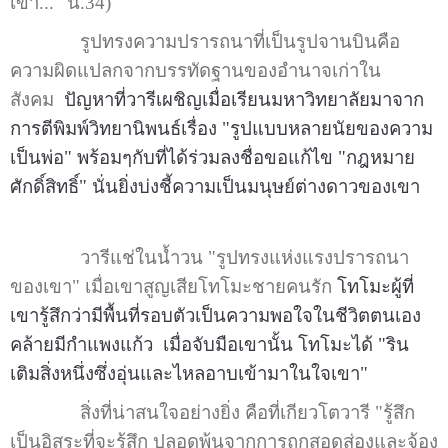
เขา..." น.34)
รูปทรงความปรารถนาที่เป็นรูปจานบินคือ
ความผิดแปลกจากบรรทัดฐานของอำนาจเก่าใน
สังคม
ปัญหาที่วารีเผชิญเมื่อเรียนมหาวิทยาลัยมาจาก
การตีพิมพ์วิทยานิพนธ์เรื่อง "รูปแบบ
หลายนัยของความ
เป็นพ่อ" พร้อมๆกับที่ได้ร่วมลงชื่อขอแก้ไข "กฎหมาย
ศักดิ์สิทธิ์" นั่นยิ่งบ่งชี้ความเป็นมนุษย์ต่างดาวของเขา
วารีแช่ในน้ำวน "รูปทรงแห่งแรงปรารถนา
ของเขา" เมื่อเขาสูญเสียโทโมะชายคนรัก
โทโมะผู้ที่
เขารู้สึกว่ามีพื้นที่รอบตัวเป็นความพอใจในชีวิตตนเอง
คล้ายมีกำแพงแก้ว
เมื่อจับมือเขานั้น โทโมะได้ "ริน
เติมสิ่งหนึ่งซึ่งอุ่นและไหลอาบเข้ามาในใจเขา"
สิ่งที่น่าสนใจอย่างยิ่ง คือที่เกียวโตวารี "รู้สึก
เป็นอิสระที่จะรู้สึก ปลอดพ้นจากการถูกสอดส่องและจ้อง