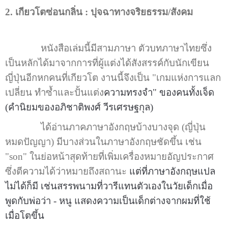
2. เกียวโตซ่อนกลิ่น : ปุจฉาทางจริยธรรม/สังคม
หนังสือเล่มนี้มีสามภาษา ตัวบทภาษาไทยซึ่ง
เป็นหลักได้มาจากการที่ผู้แต่งได้สังสรรค์กับนักเขียน
ญี่ปุ่นอีกหกคนที่เกียวโต งานนี้จึงเป็น "เกมแห่งการแลก
เปลี่ยน ทำซ้ำและปั้นแต่ง
ความทรงจำ" ของคนทั้งเจ็ด
(คำนิยมของอภิชาติพงศ์ วีรเศรษฐกุล)
ได้อ่านภาคภาษาอังกฤษบ้างบางจุด (ญี่ปุ่น
หมดปัญญา) มีบางส่วนในภาษาอังกฤษชัดขึ้น เช่น
"son" ในย่อหน้าสุดท้ายที่เพิ่มเครื่องหมายอัญประกาศ
ซึ่งตีความได้ว่าหมายถึงสถานะ
แต่ที่ภาษาอังกฤษแปล
ไม่ได้ก็มี เช่นสรรพนามที่วารีแทนตัวเองในวัยเด็กเมื่อ
พูดกับพ่อว่า - หนู แสดงความเป็นเด็กต่างจากผมที่ใช้
เมื่อโตขึ้น