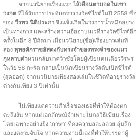
จากนวนิยายเรื่องแรก
ไส้เดือนตาบอดในเขา
วงกต
ที่ได้รับการประทับตรารางวัลซีไรต์ในปี 2558 ชื่อ
ของ
วีรพร นิติประภา
จึงแจ้งเกิดในวงการน้ำหมึกอย่าง
เป็นทางการ และสร้างความฮือฮาบนเวทีรางวัลซีไรต์อีก
ครั้งในอีก 3 ปีถัดมา เมื่อนวนิยาย(ชื่อ)เรื่องยาวเล่มที่
สอง
พุทธศักราชอัสดงกับทรงจำของทรงจำของแมว
กุหลาบดำ
หวนกลับมาคว้าชัยโดยผู้เขียนคนเดียววีรพร
ในวัย 58 กะรัต กลายเป็นนักเขียนรางวัลดับเบิลซีไรต์
(สุดฮอต) จากนวนิยายเพียงสองเล่มในชีวิตที่อายุรางวัล
ต่างกันเพียง 3 ปีเท่านั้น
ไม่เพียงแต่ความสำเร็จของเธอที่ทำให้ต้องตก
ตะลึงงัน หากแต่เอกลักษณ์จำเพาะในกลวิธีเขียนเรื่อง
โดยเฉพาะอย่างยิ่ง ‘ภาษา’ ที่คงความสละสลวย ลุ่มลึก
และงดงามจับใจ หากความงามนี้เองที่ทำให้บรรดาผู้