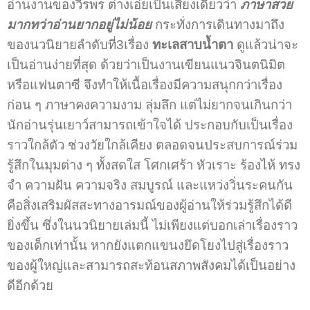
อ่านงานของวีรพร ต่างเอ่ยเป็นเสียงเดียวว่า
ภาษาสวย
มากทว่าอ่านยากอยู่ไม่น้อย
กระทั่งการเดินทางมาถึง
ของนวนิยายลำดับที่3เรื่อง
ทะเลสาบน้ำตา
ดูแล้วน่าจะ
เป็นอ่านง่ายที่สุด ด้วยว่าเป็นงานเขียนแนวจินตนิมิต
หรือแฟนตาซี จึงทำให้เนื้อเรื่องมีความสนุกกว่าเรื่อง
ก่อน ๆ ภาษาคงความงาม ลุ่มลึก แต่ไม่ยากจนเกินกว่า
นักอ่านรุ่นเยาว์สามารถเข้าใจได้ ประกอบกับเป็นเรื่อง
ราวใกล้ตัว ช่วงวัยใกล้เคียง ตลอดจนประสบการณ์ร่วม
รู้สึกในมุมต่าง ๆ ทั้งสดใส โศกเศร้า หัวเราะ ร้องไห้ ทรง
จำ ความฝัน ความจริง สมบูรณ์ และแหว่งวิ่นระคนกัน
คือสิ่งเสริมผัสสะทางอารมณ์ของผู้อ่านให้ร่วมรู้สึกได้ดี
ยิ่งขึ้น ซึ่งในนวนิยายเล่มนี้ ไม่เพียงแต่บอกเล่าเรื่องราว
ของเด็กเท่านั้น หากยังแตกแขนงยึดโยงไปสู่เรื่องราว
ของผู้ใหญ่และสามารถสะท้อนสภาพสังคมได้เป็นอย่าง
ดีอีกด้วย