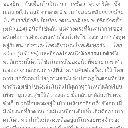
ของยิหวากับเพื่อนในจินตนาการชื่อว่า‘จุ่นจะริดิด’ ซึ่ง
เธอหายไปตอนยิหวาอายุ 6 ขวบ
“จนแม่หนีอกจากบ้าน
ไป ยิหวาก็ตัดสินใจเขียนจดหมายถึงจุ่นจะริดิดอีกครั้ง”
(หน้า
114)
อนิลก็เช่นกัน แต่ต่างตรงที่จินตนาการของ
อนิลคือการเฝ้ามองนกหัวตั้งแล้วคิดไปเองว่านกกำลังพูด
อยู่กับตน
“ด้วยประโยคเดียวประโยคเดิมทุกวัน ... โลก
กว้าง” (หน้า
65)
และอีกกลไกลหนึ่งคือ
การแยกตัว
ซึ่ง
พฤติกรรมนี้เห็นได้ชัดในกรณีของอนิลที่พยายามพาตัว
เองออกจากสถานการณ์ที่นำความคับข้องใจมาให้ โดย
การแยกตัวออกไปอยู่ตามลำพัง ดังปรากฏในตอนที่อนิล
พาตัวเองเข้าไปนั่งเล่นในลังไม้ผุเก่าทุกวันหลังเลิกเรียน
เพื่อหามุมสงบสุขให้ตัวเองและเมื่อกลับมาผัสสะกับทรง
จำเจ็บปวดที่อบอวลอยู่ในบ้านหลังเก่าอีกครั้ง ซึ่งตอนนี้
มีเพียงพ่อที่ยังคงหมางเมินเหมือนเดิมเพิ่มเติมคือภรรยา
คนใหม่ ทว่าไม่มีแม่หลงเหลืออยู่แม้ในรอยทรงจำของ