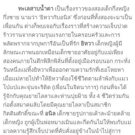
ทะเลสาบน้ำตา
เป็นเรื่องราวของสองเด็กกึ่งหญิง
กึ่งชาย นามว่า ‘ยิหวากับอนิล’ ซึ่งก่อนที่ทั้งสองจะมาเป็น
เพื่อนกัน ต่างก็พบเจอกับเรื่องราวที่สร้างความเจ็บปวด
ร้าวรานจากความรุนแรงภายในครอบครัวและการ
พลัดพรากจากบุพการีอันเป็นที่รัก
ยิหวา
เด็กหญิงผู้มี
ลักษณะภาพนอกเหมือนเด็กชายอาศัยอยู่กับแม่เพียง
สองคนภายในตึกพิลึกพิลั่นที่ตั้งอยู่เมืองรอบนอก กระทั่ง
วันหนึ่งแม่ทิ้งยิหวาเพื่อออกตามความรักที่เธอโหยหา
เมื่อแม่หายไปทำให้ยิหวาต้องใช้ชีวิตตามลำพังกับแมว
โบ๋แบ๋และจุ่นจะริดิด (เพื่อนในจิตนาการ) ก่อนที่จะได้
รู้จักกับคุณยายไลลาและห่านปุยฝ้าย ทั้ง 4 ชีวิตร่วมกัน
ก่อตั้งสมาคมลับโดยมีคุณยายไลลาเป็นสมาชิก
กิตติมศักดิ์ขณะที่
อนิล
เด็กชายรูปกายเค้าละม้ายคล้าย
เด็กหญิง ถูกผู้เป็นพ่อหมางเมินและกีดกันไม่ให้พบกับแม่
มวลความรู้สึกเจ็บปวดที่คับคั่งอยู่ข้างในนำไปสู่การ