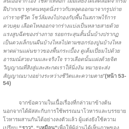
ล้นเอ่อจากโอ่ง โชตาเหลือก ไม่มีเสียงใดเล็ดลอดจากริม
ฝีปากเขา ทุกคนหยุดนิ่งราวกับหลุดออกมาจากรูปถ่าย
เก่ารายชีวิต โชว์ล้มลงไปกองกับพื้นในสภาพไร้การ
ควบคุม เลือดไหลออกจากร่างแบ่งเป็นหลายสายด้วย
แรงสูบฉีดของร่างกาย รอยกระสุนสั้นนั้นบ้างปรากฏ
เป็นดวงเล็กบนผืนบ้างไหลไปตามซอกร่องปูนบ้างไหล
พาดผ่านแผ่นขาวของพื้นกระเบื้อง ดูเต็มเปี่ยมไปด้วย
อารมณ์สวยงามและจริงใจ ราวเลือดนั้นแฝงด้วยจิต
วิญญาณที่สิงสู่และสะกดเราให้นิ่งงัน หมายจะส่ง
สัญญาณบางอย่างระหว่างชีวิตและความตาย
”
(หน้า 53-
54)
จากข้อความในเนื้อเรื่องที่กล่าวมาข้างต้น
นอกจากได้ผัสสะกับการใช้พรรณนาโวหารและบรรยาย
โวหารผสานกันได้อย่างลงตัวแล้ว ผู้แต่งยังใช้ความ
เปรียบ
“ราว”, “เหมือน”
เพื่อให้ผู้อ่านได้เห็นภาพของ