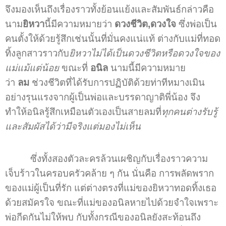
จึงมองเห็นถึงเรื่องราวทั้งย้อนแย้งและสัมพันธ์กล่าวคือ
นาม
ยิหวา
นี้มีความหมายว่า
ดวงชีวิต
,ดวงใจ
ซึ่งพ่อเป็น
คนตั้งให้ด้วยรู้สึกเช่นนั้นที่มั่นคงแน่แท้ ต่างกับแม่ที่ทอด
ทิ้งลูกสาวราวกับ
ยิหวาไม่ได้เป็นดวงชีวิตหรือดวงใจของ
แม่แม้แต่น้อย
ขณะที่
อนิล
นามนี้มีความหมาย
ว่า
ลม
ช่วงชีวิตที่ได้รับการปฏิบัติด้วยท่าทีหมางเมิน
อย่างรุนแรงจากผู้เป็นพ่อและบรรดาญาติพี่น้อง จึง
ทำให้อนิลรู้สึกเหมือนตัวเองเป็นสายลมที่
ทุกคนต่างรับรู้
และสัมผัสได้ว่ามีจริงแต่มองไม่เห็น
ซึ่งทั้งสองตัวละครล้วนเผชิญกับเรื่องราวความ
เจ็บร้าวในครอบครัวคล้าย ๆ กัน นั่นคือ การพลัดพราก
ของแม่ผู้เป็นที่รัก แต่ต่างตรงที่แม่ของยิหวาทอดทิ้งเธอ
ด้วยสมัครใจ ขณะที่แม่ของอนิลหายไปด้วยจำใจเพราะ
พ่อกีดกันไม่ให้พบ กับทั้งกรณีของอนิลยังสะท้อนถึง