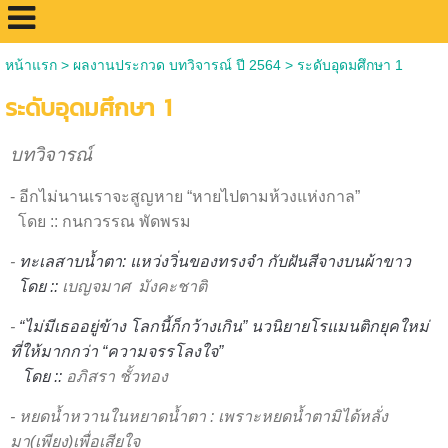
หน้าแรก
>
ผลงานประกวด บทวิจารณ์ ปี 2564
>
ระดับอุดมศึกษา 1
ระดับอุดมศึกษา 1
บทวิจารณ์
- อีกไม่นานเราจะสูญหาย “หายไปตามห้วงแห่งกาล”
โดย :: กนกวรรณ พัดพรม
-
ทะเลสาบน้ำตา: แหว่งวิ่นของทรงจำ กับฝันสีจางบนผ้าขาว
โดย ::
เบญจมาศ มังคะชาติ
-
“ไม่มีเธออยู่ข้าง โลกนี้ก็กว้างเกิน”
นวนิยายโรแมนติกยุคใหม่
ที่ให้มากกว่า
“ความจรรโลงใจ”
โดย ::
อภิสรา ชั้วทอง
-
หยดน้ำหวานในหยาดน้ำตา : เพราะหยดน้ำตามิได้หลั่ง
มา(เพียง)เพื่อเสียใจ