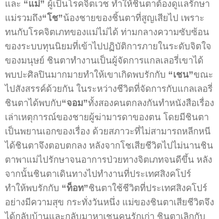
และ
“แม่”
ผู้เป็นโรคจิตเวช ทำให้ชินตาต้องดูแลรักษา
แม่รวมถึง
“โช”
น้องชายของชิ้นตาที่สูญเสียไป เพราะ
ทนกับโรคจิตเภทของแม่ไม่ได้ ท่ามกลางความซับซ้อน
ของระบบทุนนิยมที่เข้าไปปฏิบัติการภายในระดับจิตใจ
ของมนุษย์ ชินตาทำงานเป็นผู้จัดการแกลเลอรี่เขาได้
พบปะศิลปินมากมายทำให้เขาเกิดพบรักกับ
“เชน”
ขณะ
ไปสังสรรค์ด้วยกัน ในระหว่างชีวิตที่จัดการกับแกลเลอรี่
ชินตาได้พบกับ
“จอม”
ทั้งสองคนตกลงกันทำหนังสือเรื่อง
เล่าเหตุการณ์ของชายผู้ฆ่ามารดาของตน โดยมีชินตา
เป็นพยานเอกของเรื่อง ด้วยสภาวะที่ไม่สามารถหลีกหนี
ได้ชินตาจึงตอบตกลง หลังจากโชเสียชีวิตไปไม่นานชิน
ตาพาแม่ไปรักษาจนอาการป่วยทางจิตเภทจนดีขึ้น หลัง
จากนั้นชินตาเดินทางไปทำงานที่ประเทศสิงคโปร์
ทำให้พบรักกับ
“ท็อท”
ชินตาใช้ชีวิตที่ประเทศสิงคโปร์
อย่างมีความสุข กระทั่งวันหนึ่ง แม่ของชินตาเสียชีวิตจึง
ได้กลับบ้านและกลับมาหาเชนคนรักเก่า ชินตาเลิกกับ