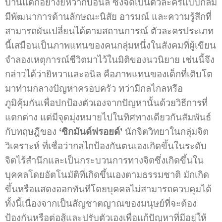
บ้านแตกอย่างยิหวากับอนิล ซึ่งจัดเป็นตัวละครแบบกลม
มีพัฒนาการด้านลักษณะนิสัย อารมณ์ และความรู้สึกที่
สามารถผันเปลี่ยนได้ตามสถานการณ์ ตัวละครประเภท
นี้เสมือนเป็นภาพแทนของคนกลุ่มหนึ่งในสังคมที่ผู้เขียน
จำลองเหตุการณ์ชีวิตมาไว้ในมิติของนวนิยาย เช่นนี้จึง
กล่าวได้ว่ายิหวาและอนิล คือภาพแทนของเด็กที่เติบโต
มาท่ามกลางปัญหาครอบครัว ทว่ามีกลไกลหรือ
ภูมิคุ้มกันเพื่อปกป้องตัวเองจากปัญหานั้นด้วยวิธีการที่
แตกต่าง แต่มีจุดมุ่งหมายไปในทิศทางเดียวกันสัมพันธ์
กับทฤษฎีของ
‘ซิกมันด์ฟรอยด์’
นักจิตวิทยาในกลุ่มจิต
วิเคราะห์ ที่เชื่อว่ากลไกป้องกันตนเองเกิดขึ้นในระดับ
จิตไร้สำนึกและเป็นกระบวนการทางจิตซึ่งเกิดขึ้นใน
บุคคลโดยอัตโนมัติที่เกิดขึ้นเองตามธรรมชาติ มักเกิด
ขึ้นหรือแสดงออกทันทีโดยบุคคลไม่สามารถควบคุมได้
ทั้งนี้เนื่องจากเป็นสัญชาตญาณของมนุษย์ที่จะต้อง
ป้องกันหรือต่อสู้และปรับตัวเองเพื่อแก้ปัญหาที่มีอยู่ให้