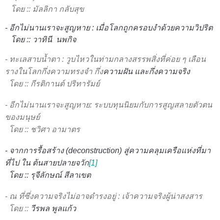
โดย :: มัลลิกา กลับสุข
-
อีกไม่นานเราจะสูญหาย
:
เมื่อโลกถูกครอบงำด้วยความวิปริต
โดย :: วาทินี นพกิจ
- ทะเลสาบน้ำตา : วูบไหวในท่ามกลางสรรพสิ่งที่ค่อย ๆ เลือน
รางในโลกกึ่งความทรงจำ กึ่ง
ความฝัน และกึ่งความจริง
โดย :: กีรติกานต์ ปริทารัมย์
- อีกไม่นานเราจะสูญหาย: ระบบทุนนิยมกับการสูญสลายตัวตน
ของมนุษย์
โดย :: ชวิศา อามาตร
- จากการรื้อสร้าง (deconstruction) สู่ความคลุมเครือแห่งที่มา
ที่ไป ใน
ต้นสายปลายจวัก
[1]
โดย ::
รุจีลักษณ์ สีลาเขต
- ณ ที่ซึ่งความจริงไม่อาจดํารงอยู่ :
เจ้าความจริงผู้น่าสงสาร
โดย ::
วีรพล พูลแก้ว