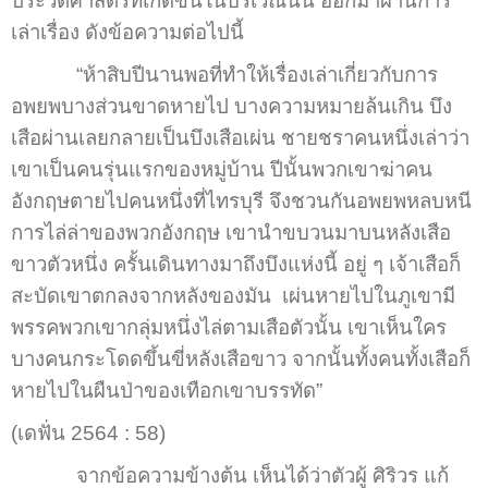
ประวัติศาสตร์ที่เกิดขึ้นในบริเวณนั้น ออกมาผ่านการ
เล่าเรื่อง ดังข้อความต่อไปนี้
“ห้าสิบปีนานพอที่ทำให้เรื่องเล่าเกี่ยวกับการ
อพยพบางส่วนขาดหายไป บางความหมายล้นเกิน บึง
เสือผ่านเลยกลายเป็นบึงเสือเผ่น ชายชราคนหนึ่งเล่าว่า
เขาเป็นคนรุ่นแรกของหมู่บ้าน ปีนั้นพวกเขาฆ่าคน
อังกฤษตายไปคนหนึ่งที่ไทรบุรี จึงชวนกันอพยพหลบหนี
การไล่ล่าของพวกอังกฤษ เขานำขบวนมาบนหลังเสือ
ขาวตัวหนึ่ง ครั้นเดินทางมาถึงบึงแห่งนี้ อยู่ ๆ เจ้าเสือก็
สะบัดเขาตกลงจากหลังของมัน เผ่นหายไปในภูเขามี
พรรคพวกเขากลุ่มหนึ่งไล่ตามเสือตัวนั้น เขาเห็นใคร
บางคนกระโดดขึ้นขี่หลังเสือขาว จากนั้นทั้งคนทั้งเสือก็
หายไปในผืนป่าของเทือกเขาบรรทัด”
(เดฟั่น 2564 : 58)
จากข้อความข้างต้น เห็นได้ว่าตัวผู้ ศิริวร แก้