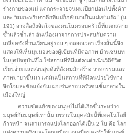
เพราะฉะนั้นภาพ “แม่” ของผมที่ “จู่ ๆ แม่ก็กลายเป็นน้ำ
ร่างกายของแม่ แตกกระจายจนผมเปียกปอนไปทั้งตัว”
และ “ผมกะพริบตาอีกทีแม่ก็กลับมาเป็นแม่เช่นเดิม” (น.
191) อาจสื่อถึงจิตใจของคนในครอบครัวนี้ที่แตกสลาย
ซ้ำแล้วซ้ำเล่า อันเนื่องมาจากการประสบกับความ
เกลียดชังที่วนเวียนอยู่รอบ ๆ ตลอดเวลา เรื่องสั้นนี้จึง
แสดงให้เห็นมุมมองของผู้เขียนที่มีต่อภาพ บ้านชนบท
ในยุคปัจจุบันที่ไม่ใช่สถานที่ที่มีแต่คนดำเนินวิถีชีวิต
เรียบง่ายและสงบสุขดังที่สังคมมักสร้าง วาทกรรมและ
ภาพมายาขึ้นมา แต่มันเป็นสถานที่ที่มีคนป่วยไข้ทาง
จิตใจและขัดแย้งกันเฉกเช่นครอบครัวชนชั้นกลางใน
เมืองใหญ่
ความขัดแย้งของมนุษย์ไม่ได้เกิดขึ้นระหว่าง
มนุษย์กับมนุษย์เท่านั้น เพราะในยุคสมัยนี้ที่เทคโนโลยี
ก้าวหน้า จนสามารถแบ่งโลกออกได้เป็น 2 ใบ คือ โลก
แห่งความจริงและโลกเสมือน ดูเหมือนจะทำให้มนุษย์