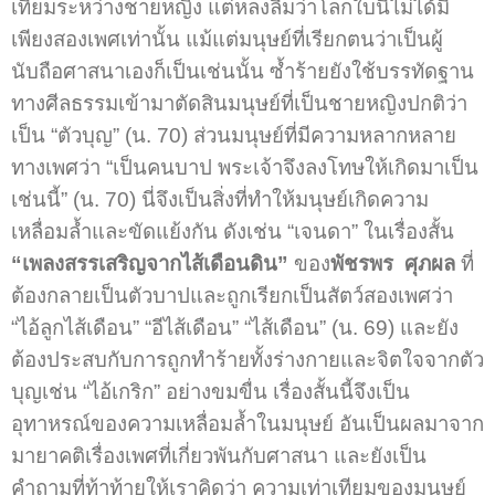
เทียมระหว่างชายหญิง แต่หลงลืมว่าโลกใบนี้ไม่ได้มี
เพียงสองเพศเท่านั้น แม้แต่มนุษย์ที่เรียกตนว่าเป็นผู้
นับถือศาสนาเองก็เป็นเช่นนั้น ซ้ำร้ายยังใช้บรรทัดฐาน
ทางศีลธรรมเข้ามาตัดสินมนุษย์ที่เป็นชายหญิงปกติว่า
เป็น “ตัวบุญ” (น. 70) ส่วนมนุษย์ที่มีความหลากหลาย
ทางเพศว่า “เป็นคนบาป พระเจ้าจึงลงโทษให้เกิดมาเป็น
เช่นนี้” (น. 70) นี่จึงเป็นสิ่งที่ทำให้มนุษย์เกิดความ
เหลื่อมล้ำและขัดแย้งกัน ดังเช่น “เจนดา” ในเรื่องสั้น
“เพลงสรรเสริญจากไส้เดือนดิน”
ของ
พัชรพร ศุภผล
ที่
ต้องกลายเป็นตัวบาปและถูกเรียกเป็นสัตว์สองเพศว่า
“ไอ้ลูกไส้เดือน” “อีไส้เดือน” “ไส้เดือน” (น. 69) และยัง
ต้องประสบกับการถูกทำร้ายทั้งร่างกายและจิตใจจากตัว
บุญเช่น “ไอ้เกริก” อย่างขมขื่น เรื่องสั้นนี้จึงเป็น
อุทาหรณ์ของความเหลื่อมล้ำในมนุษย์ อันเป็นผลมาจาก
มายาคติเรื่องเพศที่เกี่ยวพันกับศาสนา และยังเป็น
คำถามที่ท้าท้ายให้เราคิดว่า ความเท่าเทียมของมนุษย์