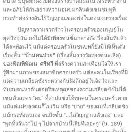
ตนได้ มนุษย์ก็คงไม่ต้องสร้างบาดแผลในใจระหว่างกัน
และอภัยให้กันอย่างหวานอมขมกลืนดังเช่นชมพูที่
กระทำต่อร่างอันไร้วิญญาณของพ่อในตอนจบของเรื่อง
ปัญหาความรวดร้าวในครอบครัวของมนุษย์ใน
ยุคปัจจุบัน คงไม่ได้มีเพียงชนชั้นกลางดังเรื่องสั้นที่แล้ว
ได้สะท้อนไว้ แม้แต่ครอบครัวในชนบทก็ยังมีให้เห็นดัง
เรื่องสั้น
“บ้านคนป่วย”
(เรื่องสั้นรางวัลรองชนะเลิศ)
ของ
พิณพิพัฒน
ศรีทวี
ที่สร้างความสะเทือนใจให้เรา
รู้สึกผ่านภาพของสมาชิกครอบครัว แต่ละคนในเรื่องที่มี
แต่ความเกลียดชังระหว่างกันฝังลึกอยู่ในจิตใจและ
ทับถมจนหาต้นตอหรือเหตุผลของความเกลียดชังไม่ได้
เช่นตัวละคร “ผม” ที่สาปแช่งให้ทุกคนในครอบครัวตาย
แม้แต่แม่ของตนก็ไม่เว้น หรือ “ยาย” ของผมที่เกลียดชัง
แม้กระทั่งตนเอง จนถึงขั้น “...ไล่วิญญาณตัวเอง” และ
“พูดทั้งวันว่าไป ๆ ไปจากบ้านนี้เสียทีเถอะกู” (น. 189)