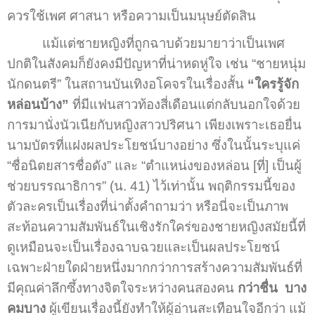
ควรใช้เพศ ศาสนา หรือความเป็นมนุษย์ตัดสิน
แม้แต่ชายหญิงที่ถูกฉาบด้วยมายาว่าเป็นเพศ
ปกติในสังคมก็ยังคงมีปัญหาที่น่าหดหู่ใจ เช่น “ชายหนุ่ม
นักดนตรี” ในสถานบันเทิงอโคจรในเรื่องสั้น
“ใครรู้จัก
หล่อนบ้าง”
ที่มีแฟนสาวท้องสี่เดือนแต่กลับนอกใจด้วย
การมานั่งนัวเนียกับหญิงสาวปริศนา เพียงเพราะเธอยื่น
นามบัตรที่แฝงผลประโยชน์บางอย่าง ซึ่งในนั้นระบุแค่
“ชื่อนิตยสารชื่อดัง” และ “ตำแหน่งของหล่อน [ที่] เป็นผู้
ช่วยบรรณาธิการ” (น. 41) ไว้เท่านั้น พฤติกรรมนี้ของ
ตัวละครเป็นเรื่องที่น่าตั้งคำถามว่า หรือนี่จะเป็นภาพ
สะท้อนความสัมพันธ์ในเชิงรักใคร่ของชายหญิงสมัยนี้ที่
ดูเหมือนจะเป็นเรื่องฉาบฉวยและเป็นผลประโยชน์
เฉพาะฝ่ายใดฝ่ายหนึ่งมากกว่าการสร้างความสัมพันธ์ที่
มีคุณค่าลึกซึ้งทางจิตใจระหว่างคนสองคน
กว่าชื่น บาง
คมบาง
ผู้เขียนเรื่องนี้ยังทำให้ผู้อ่านสะเทือนใจอีกว่า แม้