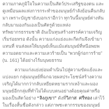
ความภาคภูมิใจในความเป็นสัตว์ประเสริฐของตน และ
ดูเหมือนผลแห่งการกระทำของมนุษย์กำลังย้อนคืนกลับ
มา เพราะบัญชายังบอกเราอีกว่า ทุกวันนี้มนุษย์ต่างหัน
กลับมามองกันเองเป็นศัตรูด้วยแหล่ง
ทรัพยากรธรรมชาติ อันเป็นทุนสร้างสรรค์ความเจริญ
เริ่มร่อยหรอ ดังนั้น ความแก่งแย่งและกีดกันจึงเข้ามา
แทนที่ จนส่งผลให้มนุษย์เห็นแม้แต่มนุษย์ที่หนีอพยพ
ความอดยากและความเลวร้ายเป็น “พวกผู้ก่อการร้าย”
(น. 161) ได้อย่างไร้มนุษยธรรม
ความแก่งแย่งย่อมดำเนินไปสู่ความขัดแย้งและ
แบ่งแยก กลุ่มมนุษย์ที่ฉกฉวยผลประโยชน์สร้างความ
เจริญได้มากกว่ากลับเหยียดหยามรากเหง้าและมอง
มนุษย์อีกกลุ่มที่ทำไม่ได้แบบตนอย่างด้อยคุณค่าหรือ
มองเป็นสัตว์อย่าง
“ลิงภูเขา”
ดังที่
วิภาส ศรีทอง
เล่าไว้
ในเรื่องสั้นชื่อดังกล่าว แต่ภาพชะตากรรมของมนุษย์