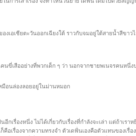
รเล่าเรื่อง จึงทำให้นวนิยาย เดฟั่น เต็มไปด้วยสัญญะที
ียตะวันออกเฉียงใต้ ราวกับจมอยู่ใต้สายน้ำสีขาวไร้น้ำหนั
คนขี่เสืออย่างที่พวกเด็ก ๆ ว่า นอกจากชายพเนจรคนหน
ือนล่องลอยอยู่ในม่านหมอก
รื่องหนึ่ง ไม่ได้เกี่ยวกับเรื่องที่กำลังจะเล่า แต่ถ้าเราห
า มันก็คือเรื่องจากความทรงจำ ตัวเดฟั่นเองคือตัวแทนของเร