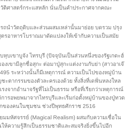
ประวัติศาสตร์กระแสหลัก นั่นเป็นคำประกาศจากคณะ
ถนำวัตถุดิบและส่วนผสมเหล่านั้นมาย่อย บดรวม ปรุง
อาสูตรอาหารโบราณมาดัดแปลงให้เข้ากับความเป็นสมัย
ุบเขาบูจัง ไทรบุรี (ปัจจุบันเป็นส่วนหนึ่งของรัฐเกดะฮ์
งเขามีลูกชื่อสุกะ ต่อมาปู่สุกะแต่งงานกับย่า (สาวอาเจ๊
ี 2495 ระหว่างนั้นก็มีเหตุการณ์ ความเป็นไปของหมู่บ้าน
ชะตากรรมของตัวละครเองด้วย ทั้งสิ่งที่เดฟั่นหลงใหล
รงจากอำนาจรัฐที่ไม่เป็นธรรม หรือที่เรียกว่าเหตุการณ์
แต่การอพยพมาจากไทรบุรีและเริ่มก่อตั้งหมู่บ้านของปู่ทวด
เจกของคนในชุมชน ช่วงปีพุทธศักราช 2516
ิยมมหัศจรรย์ (Magical Realism) ผสมกับความเชื่อใน
ันให้ความรู้สึกเป็นธรรมชาติและสมจริงยิ่งขึ้นไปอีก