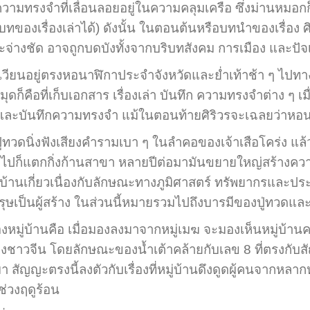
ทรงจำที่เลื่อนลอยอยู่ในความคลุมเครือ ซึ่งม่านหมอกก็คื
ื่องเล่าได้) ดังนั้น ในตอนต้นหรือบทนำของเรื่อง ศิริวร
ระจ่างชัด อาจถูกบดบังทั้งจากบริบทสังคม การเมือง และปัจ
เวียนอยู่ตรงหอนาฬิกาประจำจังหวัดและย่ำเท้าช้า ๆ ไป
็คือที่เก็บเอกสาร เรื่องเล่า บันทึก ความทรงจำต่าง ๆ เ
กสาร และบันทึกความทรงจำ แม้ในตอนท้ายศิริวรจะเฉลยว่าหอ
วดนิ่งฟังเสียงคำรามเบา ๆ ในลำคอของเจ้าเสือโคร่ง แล้วตั
ปักลงไปก็แตกกิ่งก้านสาขา หลายปีต่อมามันขยายใหญ่สร้างคว
หมู่บ้านเกี่ยวเนื่องกับลักษณะทางภูมิศาสตร์ ทรัพยากรและ
รพบุรุษเป็นผู้สร้าง ในส่วนนี้หมายรวมไปถึงบารมีของปู่ทว
้านคือ เมื่อมองลงมาจากหมู่เมฆ จะมองเห็นหมู่บ้านคนเฆ
น โดยลักษณะของน้ำเต้าคล้ายกับเลข 8 ที่ตรงกับสัญลักษณ์ In
 สัญญะตรงนี้ลงตัวกับเรื่องที่หมู่บ้านดึงดูดผู้คนจากหล
ช่วงฤดูร้อน