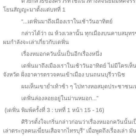
ด้วยกลวิธีของศิริวรที่ใช้แนวทางสัจนิยมมหัศจรรย์ในกา
โยนสัญญะมาตั้งแต่บทที่ 1
“...เดฟั่นมาถึงเมืองเราในเช้าวันอาทิตย์
กล่าวได้ว่า ณ ห้วงเวลานั้น ทุกเมืองบนคาบสมุทรของเอเช
ผมกำลังจะเล่าเกี่ยวกับเดฟั่น
เรื่องหมอกควันนั้นเป็นอีกเรื่องหนึ่ง
เดฟั่นมาถึงเมืองเราในเช้าวันอาทิตย์ ไม่มีใครเห็น
จังหวัด ฝั่งอาคารตรวจคนเข้าเมือง บนถนนบุรีวานิช
ผมเห็นเขาย่ำเท้าช้า ๆ ไปทางหอสมุดประชาชนเหม
เดฟั่นล่องลอยอยู่ในม่านหมอก...”
(เดฟั่น พิมพ์ครั้งที่ 3 : บทที่ 1 หน้า 15 - 16)
ศิริวรตั้งใจเกริ่นกล่าวก่อนว่าเรื่องหมอกควันนั้นเป็นอีกเ
เล่าตระกูลคนเฆี่ยนเสือจากไทรบุรี” เมื่อพูดถึงเรื่องเล่