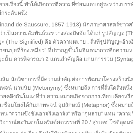
ายเรื่องนี้ ทำให้เกิดการตีความที่ซ่อนแอบอยู่ระหว่างบร
ีกระดับหนึ่ง
inand de Saussure, 1857-1913) นักภาษาศาสตร์ชาวสวิส 
 ว่าเป็นความสัมพันธ์ระหว่างสองปัจจัย ได้แก่ รูปสัญญะ (Th
The Signified) คือ ตัวความหมาย , สิ่งที่รูปสัญญะอ้างอิ
 ขาขนปุยที่ร้องเหมียว” ที่ปรากฏขึ้นในจินตนาการคือความ
ญญะนั้น ควรพิจารณา 2 แกนสำคัญคือ แกนการรวม (Synt
น นักวิชาการที่มีความสำคัญต่อการพัฒนาโครงสร้างนิ
 นามนัย (Metonymy) ซึ่งหมายถึง การที่สิ่งใดสิ่งหนึ่งเป็
ลึงกันในแง่ที่ว่า ความหมายเกิดจากการเทียบเคียงหรือก
มโยงได้กับภาพพจน์ อุปลักษณ์ (Metaphor) ซึ่งหมายถึง การ
น “ความขึงขังเอาจริงเอาจัง” หรือ “กุหลาบ” แทน “ความรัก
จารณ์ตะวันตกในคริสต์ศตวรรษที่ 20 / สุรเดช โชติอุดมพัน