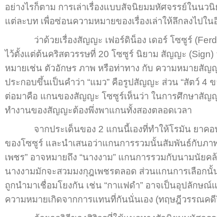
อย่างไรก็ตาม การเล่าเรื่องแบบสัจนิยมมหัศจรรย์ในนวนิย
แต่ละบท เพื่อซ่อนความหมายของเรื่องเล่าให้ลึกลงไปในอ
ว่าด้วยเรื่องสัญญะ เฟอร์ดิน็อง เดอร์ โซซูร์ (Ferd
ไว้ตั้งแต่ต้นคริสตวรรษที่ 20 โซซูร์ นิยาม สัญญะ (Sign)
หมายเช่น ตัวอักษร ภาพ หรือท่าทาง กับ ความหมายสัญญะ (
ประกอบขึ้นเป็นคำว่า “แมว” คือรูปสัญญะ ส่วน “สัตว์ 4
ต่อมาคือ แกนของสัญญะ โซซูร์เห็นว่า ในการศึกษาสั
ทำงานของสัญญะต้องพึ่งพาแกนทั้งสองตลอดเวลา
จากประเด็นของ 2 แกนนี้เองที่ทำให้โรมัน ยาคอบสั
ของโซซูร์ และนำเสนอว่าแกนการรวมนั้นสัมพันธ์กับภาพพจน์
เพชร” อาจหมายถึง “นางงาม” แกนการรวมกับนามนัยคล้ายค
นางงามมักจะสวมมงกุฎเพชรตลอด ส่วนแกนการเลือกนั้นเชื่อ
ถูกนำมาเชื่อมโยงกัน เช่น “กาแฟดำ” อาจเป็นอุปลักษณ์แท
ความหมายเกิดจากการแทนที่กันนั่นเอง (ทฤษฎีวรรณคดีวิ