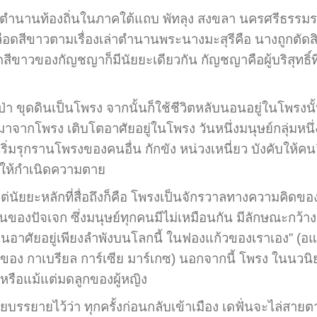
ำนานท้องถิ่นในภาคใต้แถบ พัทลุง สงขลา นครศรีธรรมรา
เลือดสีขาวตามเรื่องเล่าตำนานพระนางมะสุรีคือ นางถูกตัด
ลือดสีขาวของกัญชญาก็มีนัยยะเดียวกัน กัญชญาคือผู้บริสุท
ขุดดินเป็นโพรง จากนั้นก็ใช้ชีวิตหลับนอนอยู่ในโพรงนั
มาจากโพรง เติบโตอาศัยอยู่ในโพรง วันหนึ่งมนุษย์กลุ่มหนึ
เริ่มรุกรานโพรงของคนอื่น กักขัง หน่วงเหนี่ยว บังคับให้
ยังให้กำเนิดความตาย
ะหลักที่สื่อถึงก็คือ โพรงเป็นจักรวาลทางความคิดขอ
ในของปัจเจก ซึ่งมนุษย์ทุกคนมีไม่เหมือนกัน มีลักษณะกว
าล้วนอาศัยอยู่เพียงลำพังบนโลกนี้ ในฟองแก้วของเราเอง” (อแ
ง กาเบรียล การ์เซีย มาร์เกซ) นอกจากนี้ โพรง ในนวนิยายเ
หรือแม้แต่มดลูกของผู้หญิง
ายไว้ว่า ทุกครั้งก่อนกลับเข้าเมือง เดฟั่นจะไล่สายตาไ