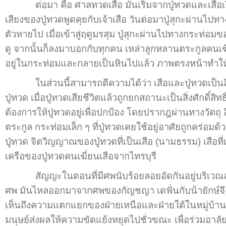
ต่อมา คือ ศาลทวดเสือ มันเริ่มจากปู่ทวดและเสือเริ่มป
เสียงของปู่ทวดพูดคุยกับเจ้าเสือ วันต่อมาปู่สุกะผ่านไปทา
ตัวหายไป เมื่อเข้าสู่ฤดูมรสุม ปู่สุกะผ่านไปทางกระท่อมของ
ดู จากนั้นก็ลงมาบอกกับทุกคน เหล่าลูกหลานตระกูลคนเฆี่ย
อยู่ในกระท่อมและกลายเป็นหินไปแล้ว ภาพตรงหน้าทำให้
ในส่วนนี้สามารถตีความได้ว่า เสือและปู่ทวดเป็นสิ่
ปู่ทวด เมื่อปู่ทวดเสียชีวิตแล้วถูกยกสถานะเป็นสิ่งศักดิ์ส
ต้องการให้ปู่ทวดอยู่เพื่อปกป้อง โดยปรากฎผ่านทางวัตถุ 
ตระกูล กระท่อมเล็ก ๆ ที่ปู่ทวดเคยใช้อยู่อาศัยถูกคร่อมด
ปู่ทวด จิตวิญญาณของปู่ทวดที่เป็นเสือ (นามธรรม) เสือท
เครือของปู่ทวดคนเฆี่ยนเสือจากไทรบุรี
สัญญะในตอนที่มีศพนับร้อยลอยอัดกันอยู่บริเวณลำคลอง
ศพ มันไหลออกมาจากศพของกัญชญา เดฟั่นกับน้ายักษ์จึงดึ
เห็นถึงความแตกแยกของฝ่ายเหนือและฝ่ายใต้ในหมู่บ้าน
มนุษย์ส่งผลให้ความขัดแย้งหยุดไปชั่วขณะ เพื่อร่วมอาลัยให