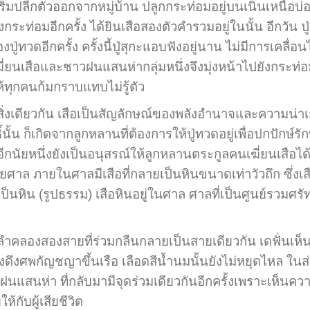
ลีกตัวออกจากหมู่บ้าน ปลูกกระท่อมอยู่บนเนินเหนือบ่อน้
งกระท่อมอีกครั้ง ได้ยินเสือสองตัวคำรวมอยู่ในนั้น อีกวัน ปู
ปู่ทวดอีกครั้ง ครั้งนี้ปู่สุกะแอบฟังอยู่นาน ไม่มีการเคลื่
นเสือและชาวฝนแสนห่ากลุ่มหนึ่งจึงมุ่งหน้าไปยังกระท่อมขอ
ทุกคนก้มกราบแทบไม่รู้ตัว
งเดียวกัน เสือเป็นสัญลักษณ์ของพลังอำนาจและความน่าเก
ิทธิ์นั้น ก็เกิดจากลูกหลานที่ต้องการให้ปู่ทวดอยู่เพื่อปกปั
อีกนัยหนึ่งยังเป็นอนุสรณ์ให้ลูกหลานตระกูลคนเฆี่ยนเสือได
้วยศาล ภายในศาลมีเสือที่กลายเป็นหินขนาดเท่าวัวถึก ซึ่งเ
ี่เป็นหิน (รูปธรรม) เสือหินอยู่ในศาล ศาลที่เป็นศูนย์ร
สองสายที่ร่วมกลืนกลายเป็นสายเดียวกัน เดฟั่นเห็นร่อง
งศพกัญชญาขึ้นเรือ เลือดสีน้ำนมนั้นยังไม่หยุดไหล ในส่
ฝนแสนห่า ที่กลับมามีจุดร่วมเดียวกันอีกครั้งเพราะเห
้กับผู้เสียชีวิต