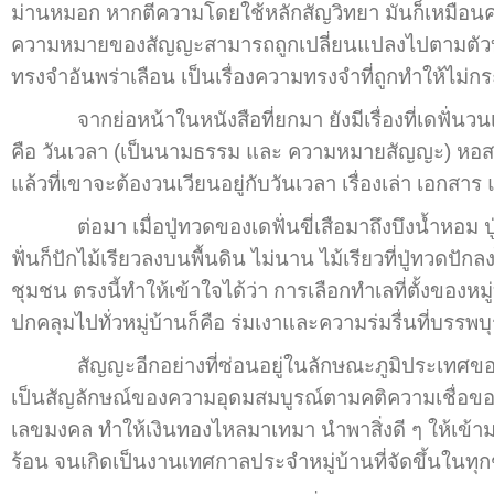
ม่านหมอก หากตีความโดยใช้หลักสัญวิทยา มันก็เหมือนความ
ความหมายของสัญญะสามารถถูกเปลี่ยนแปลงไปตามตัวบทของเร
ทรงจำอันพร่าเลือน เป็นเรื่องความทรงจำที่ถูกทำให้ไม่ก
จากย่อหน้าในหนังสือที่ยกมา ยังมีเรื่องที่เดฟั่นวน
คือ วันเวลา (เป็นนามธรรม และ ความหมายสัญญะ) หอสมุดก
แล้วที่เขาจะต้องวนเวียนอยู่กับวันเวลา เรื่องเล่า เอ
ต่อมา เมื่อปู่ทวดของเดฟั่นขี่เสือมาถึงบึงน้ำหอม ปู่ท
ฟั่นก็ปักไม้เรียวลงบนพื้นดิน ไม่นาน ไม้เรียวที่ปู่ทวด
ชุมชน ตรงนี้ทำให้เข้าใจได้ว่า การเลือกทำเลที่ตั้งของ
ปกคลุมไปทั่วหมู่บ้านก็คือ ร่มเงาและความร่มรื่นที่บร
สัญญะอีกอย่างที่ซ่อนอยู่ในลักษณะภูมิประเทศของหมู่บ
เป็นสัญลักษณ์ของความอุดมสมบูรณ์ตามคติความเชื่อของชาวจี
เลขมงคล ทำให้เงินทองไหลมาเทมา นำพาสิ่งดี ๆ ให้เข้ามา
ร้อน จนเกิดเป็นงานเทศกาลประจำหมู่บ้านที่จัดขึ้นในทุก