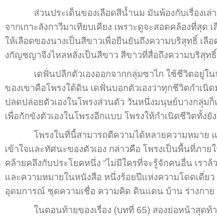
ส่วนประเด็นของเลือดสีน้ำนม มันพ้องกับเรื่องเล่าต
จากเกาะลังกาวีมาเทียบเคียง เพราะดูจะสอดคล้องที่สุด 
ให้เลือดของนางเป็นสีขาวเพื่อยืนยันถึงความบริสุทธิ์ เ
งกัญชญาจึงไหลหลั่งเป็นสีขาว สีขาวที่สื่อถึงความบริสุทธิ์
เดฟั่นปลีกตัวเองออกจากกลุ่มซาไก ใช้ชีวิตอยู่ในป่า 
ของเขาคือโพรงใต้ดิน เดฟั่นบอกตัวเองว่าทุกชีวิตกำเนิด
ปลดปล่อยตัวเองในโพรงส่วนตัว วันหนึ่งมนุษย์บางกลุ่มก็
เพื่อกักขังตัวเองในโพรงอีกแบบ โพรงให้กำเนิดชีวิตทั้ง
โพรงในที่นี้สามารถตีความได้หลายความหมาย แต่นัยย
เข้าใจและทัศนะของตัวเอง กล่าวคือ โพรงเป็นพื้นที่ภาย
คล้ายคลึงกับประโยคหนึ่ง “ไม่มีใครที่จะรู้จักคนอื่น เร
และความหมายในหนังสือ หนึ่งร้อยปีแห่งความโดดเดี่ยว ขอ
อุดมการณ์ ชุดความเชื่อ ความคิด ดินแดน บ้าน ร่างกาย 
ในตอนท้ายของเรื่อง (บทที่ 65) สองย่อหน้าสุดท้ายบรรย