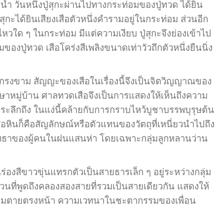
ำ วันหนึ่งปู่สุกะผ่านไปทางกระท่อมของปู่ทวด ได้ยิน
่สุกะได้ยินเสียงเสือตัวหนึ่งคำรามอยู่ในกระท่อม ส่วนอีก
อนไหวใด ๆ ในกระท่อม มีแต่ความเงียบ ปู่สุกะจึงย่องเข้าไป
งปู่ทวด เสือโคร่งสีเพลิงขนาดเท่าวัวถึกตัวหนึ่งยืนนิ่ง
รงขาม สัญญะของเสือในเรื่องนี้จึงเป็นจิตวิญญาณของ
กษ์รักษาหมู่บ้าน ศาลทวดเสือจึงเป็นการแสดงให้เห็นถึงความ
้ระลึกถึง ในแง่นี้คล้ายกับการกราบไหว้บูชาบรรพบุรุษต้น
สือหินก็คือสัญลักษณ์หรือตัวแทนของวัตถุที่เหนี่ยวนำไปถึง
วมศรัทธาของผู้คนในฝนแสนห่า โดยเฉพาะกลุ่มลูกหลานว่าน
สีขาวขุ่นแทรกตัวเป็นสายธารเล็ก ๆ อยู่ระหว่างกลุ่ม
วนที่พูดถึงคลองสองสายที่รวมเป็นสายเดียวกัน แสดงให้
็นความตายตรงหน้า ความเวทนาในชะตากรรมของเพื่อน