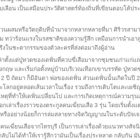
เลือน เป็นเสมือนประวัติศาสตร์ท้องถิ่นที่เขียนตอบโต้
สมหรือวัตถุดิบที่นำมาจากหลากหลายที่มา ศิริวรสามาร
กล่อม ทว่าร้อนแรงในรสชาติของความรู้สึก เหมือนการนำเ
ึงในชะตากรรมของตัวละครที่ส่งต่อมาถึงผู้อ่าน
้งแต่ปู่ทวดของเดฟั่นที่ควบขี่เสือมาจากชุมชนเก่าแก่แถบห
ษ และเริ่มก่อตั้งหมู่บ้านบริเวณเทือกเขาบรรทัด ปู่ทวดขอ
2 ปี ถัดมา ก็มีอันดา พ่อของเดฟั่น ส่วนเดฟั่นนั้นเกิดในป
ะโลกอยู่ตลอดเส้นเวลาในเรื่อง รวมถึงการเติบโตและเผชิญ
หตุที่ทำให้เดฟั่นเปลี่ยนไป และการเกิดเหตุการณ์ความรุนแ
กเล่าเรื่องราวของตระกูลคนเฆี่ยนเสือ 3 รุ่น โดยเริ่มตั้ง
น หรืออย่างน้อยก็การล่มสลายทางจิตวิญญาณในระดับปัจ
ฆี่ยนเสือจากไทรบุรี เป็นการเล่าเรื่องด้วยแนวทางสัจน
ลับไม่ได้ทำให้เรารู้สึกว่ามันเป็นเรื่องประหลาด กลับกัน ม