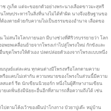
ช ภูเก็ต แต่จะขอยกตัวอย่างพระนางเลือดขาวมะสุหรี
สินโทษประหารในสิ่งที่นางไม่ได้ทำผิด นางจึงอธิษฐานขอ
ธิ์ที่ต้องตายด้วยกับความไม่เป็นธรรมของอำนาจ เลือดขอ
้น ไม่สนใจโลกภายนอก มีบางช่วงที่ศิริวรบรรยายว่า โลก
่งอพยพเคลื่อนย้ายจากโพรงเก่าไปสู่โพรงใหม่ กักขังและ
คนอื่นขุดโพรงให้ตัวเอง ปลดปล่อยตัวเองจากโพรงแบบหนึ่ง
งมนุษย์แต่ละคน ทุกคนต่างมีโพรงหรือโลกตามความ
้างหรือแคบไม่เท่ากัน ความหมายของโพรงในส่วนนี้มีความ
ลสแตร์ รีด นักเขียนนิวยอร์ก หนึ่งในผู้ศึกษางานเขียน
ดฟั่นยังมีนัยยะอื่นอีกที่สามารถสื่อความถึงได้ เช่น
ปตามโค้งเว้าของผืนป่าโกงกาง บัวยาปูเต๊ะ หมู่บ้าน