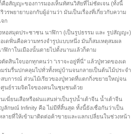
อสัญญะของการมองเห็นทัศนวิสัยที่ไม่ชัดเจน (ทั้งนี้
พยายาบอกกับผู้อ่านว่า มันเป็นเรื่องที่เกี่ยวกับความ
เจก
ทางหอสมุดประชาชน นาฬิกา (เป็นรูปธรรม และ รูปสัญญะ)
มื่อเดฟั่นคือความทรงจำรูปแบบหนึ่ง มันก็สมเหตุสมผล
นาฬิกาในเมืองนั้นตายไปตั้งนานแล้วก็ตาม
ดสินใจบอกทุกคนว่า “เราจะอยู่ที่นี่” แล้วปู่ทวดของเด
ามร่มรื่นปกคลุมไปทั่วทั้งหมู่บ้านจนกลายเป็นต้นไม้ประจำ
ประสบการณ์ ส่วนไม้เรียวของปู่ทวดที่แตกกิ่งขยายใหญ่จน
ดและศูนย์รวมจิตใจของคนในชุมชนด้วย
ี่ยนเสือหรือฝนแสนห่าเป็นรูปน้ำเต้าจีน น้ำเต้าจีน
finity คือ ไม่มีที่สิ้นสุด ทั้งนี้ยังเชื่อกันว่าเป็น
ากหลายที่ให้เข้ามาติดต่อค้าขายและแลกเปลี่ยนในช่วงหน้า