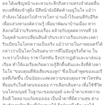
ยล ได้เผชิญหน้าและหวนระลึกถึงความทรงจำต่อคลื่น
ทะเลที่ซัดเข้าสู่ฝั่ง มีสีหน้ายังมีติดค้างอยู่ในใจ แม้ว่า
กำลังจะได้ออกไปสำรวจโลก น่านน้ำไร้แผนที่กับอีริค
เพื่อแสวงหาองค์ความรู้ เพื่อมาพัฒนาบ้านเมือง หาก
สังเกตได้ว่าบริบทของเรื่อง คล้ายกับยุคศตวรรษที่ 18
ในยุคค้าแลกเปลี่ยนสินค้ากันระหว่างเรือแถบทะเลคา
ริบเบียนในโลกความเป็นจริง แม้ว่าภายในภาพยนตร์ได้
กล่าวว่าเป็นโลกในจินตนาการที่ไม่มีอยู่จริงก็ตาม ใน
ระหว่างใกล้จบ ราชาไทรทัน จึงปรากฏตัวและมาส่งแอ
เรียล ทำให้แอเรียลเกิดความรู้สึกตื้นตันและสิ่งที่ค้างคา
ในใจ “ขอบคุณที่ฟังเสียงของลูก” ซึ่งเป็นคำพูดของแอเรี
ยลที่เกิดขึ้น เป็นนัยยะแสดงความขอบคุณราชาไทรทัน
ที่ยอมรับในตัวตนของเธอ การเลือกเส้นทาง เพื่อใช้ชีวิต
บนโลกมนุษย์ ในฐานะของมนุษย์ และน้ำตาแห่งความ
ยินดี ไหลอาบแก้มของเธอ เป็นน้ำตาที่มีความสุข ต่าง