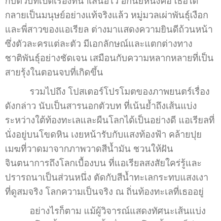
กับตัวบทเปิดเรื่องที่นำเสนอไว้ อีกนัยหนึ่งคือ เธอได้
กลายเป็นมนุษย์อย่างแท้จริงแล้ว หมู่มวลเผ่าพันธุ์เงือก
และพี่สาวของแอเรียล ต่างมาแสดงความยินดีถ้วนหน้า
ซึ่งตัวละครแต่ละตัว มีเอกลักษณ์และแตกต่างทาง
ชาติพันธุ์อย่างชัดเจน เสมือนกับความหลากหลายที่เป็น
สายรุ้งในตอนจบที่เกิดขึ้น
รวมไปถึง โปสเตอร์โปรโมตของภาพยนตร์เรื่อง
ดังกล่าว นับเป็นสารนอกตัวบท ที่เน้นย้ำถึงเส้นแบ่ง
ระหว่างใต้ท้องทะเลและผืนโลกได้เป็นอย่างดี แอเรียลที่
นั่งอยู่บนโขดหิน เงยหน้ารับกับแสงท้องฟ้า คล้ายปุย
เมฆที่วาดมาจากภาพวาดสีน้ำมัน ชวนให้ฝัน
จินตนาการถึงโลกเบื้องบน ที่แอเรียลสงสัยใคร่รู้และ
ปรารถนาเป็นส่วนหนึ่ง ตัดกับสีน้ำทะเลกระทบแสงเงา
ที่ดูสมจริง โลกความเป็นจริง ณ ถิ่นท้องทะเลที่เธออยู่
อย่างไรก็ตาม แม้ผู้วิจารณ์แสดงทัศนะเส้นแบ่ง