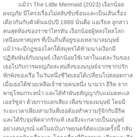
แม้ว่า The Little Mermaid (2023) เงือกน้อย
ผจญภัย มีโครงเรื่องไม่สลับซับซ้อนและเป็นเส้นเรื่อง
เดียวกันกับตัวต้นฉบับปี 1989 นั่นคือ แอเรียล ลูกสาว
คนสุดท้องของราชาไทรทัน เงือกน้อยผู้หลงใหลโลก
เหนือมหาสมุทร ที่เป็นถิ่นที่อยู่ของเหล่ามวลมนุษย์
แม้ว่าจะมีกฎของโลกใต้สมุทรได้ห้ามนางเงือกมี
ปฏิสัมพันธ์กับมนุษย์ เงือกน้อยใช้เวลาในแต่ละวันของ
เธอไปกับการผจญภัยสะสมสิ่งของมนุษย์จากซากปรัก
หักพังของเรือ ในวันหนึ่งชีวิตเธอได้เปลี่ยนไปตลอดกาล
เมื่อเธอได้ช่วยเหลือเจ้าชายคนหนึ่ง นามว่า อีริค จาก
พายุโหมกระหน่ำ และได้ทำพันธสัญญากับแม่มดทะเล
เออร์ซูล่า ด้วยการแลกเสียง เพื่อขาของมนุษย์ โดยมี
ระยะเวลาเพียงสามวันที่เธอต้องทำความรู้จักกับอีริค
และได้รับจุมพิตจากรักแท้ เธอจึงจะกลายเป็นมนุษย์
อย่างสมบูรณ์ แต่ในฉบับภาพยนตร์ดัดแปลงครั้งนี้ กลับ