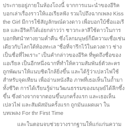
ประกายอยู่ภายในห้องโถงนี้ จากการแนะนำของอีริค
บอกเล่าเรื่องราวให้แอเรียลฟัง รวมไปถึงฉากเพลง Kiss
the Girl มีการใช้สัญลักษณ์ดวงดาว เพื่อบอกใบ้ชื่อแอเรี
ยล และอีริคก็ได้เอ่ยกล่าวว่า ชาวกะลาสีใช้ดาวในการ
บอกทิศนำทางยามค่ำคืน ซึ่งโลกมนุษย์ก็มีความเชื่อเช่น
เดียวกับโลกใต้ท้องทะเล “ชื่อที่จารึกไว้ในดวงดาว ช่าง
เป็นชื่อที่ไพเราะ” เป็นคำกล่าวของอีริค ที่พูดถึงชื่อของ
แอเรียล เป็นอีกหนึ่งฉากที่ทำให้ความสัมพันธ์ตัวละคร
ถูกพัฒนาให้แนบชิดใกล้ยิ่งขึ้น และได้รู้ว่าเปลวไฟใช้
สำหรับจุดเทียน เพื่ออ่านหนังสือ ภาพที่เธอเห็นในถ้ำมา
ทั้งชีวิต การได้เรียนรู้ผ่านวัฒนธรรมของมนุษย์ได้ลึกซึ้ง
ขึ้น ซึ่งต่างจากจากตอนขึ้นบกครั้งแรก และเธอเห็น
เปลวไฟ และสัมผัสมันครั้งแรก ถูกมันแผดเผา ใน
บทเพลง For thr First Time
และในตอนจบช่วยวางรากฐานให้แก่แก่นความ