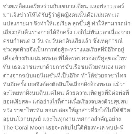
ช่วยเหลือแอเรียลร่วมกับเซบาสเตียน และฟลาวเดอร์
มาแจ้งข่าวให้ได้รับรู้ว่าผู้หญิงคนนั้นคือแม่มดทะเล
แปลงกายมา จึงทำให้แอเรียล ลุกขึ้นสู้ ทำให้สามารถนำ
เสียงกลับคืนร่างกายได้อีกครั้ง แต่ก็ไม่ทันเวลาเนื่องจาก
ครบกำหนด 3 วัน ตะวันตกดินเสียแล้ว ซึ่งเหตุการณ์
ช่วงสุดท้ายจึงเป็นการต่อสู้ระหว่างแอเรียลที่มีอีริคอยู่
เคียงข้างกับแม่มดทะเล ที่ได้ครอบครองตรีศูลของไทร
ทัน เธอเอาชนะมาด้วยการขับเรือชนด้วยตนเอง แตก
ต่างจากฉบับแอนิเมชั่นที่เป็นอีริค ทำให้ช่วยราชาไทร
ทันอีกครั้ง เธอจึงต้องตัดสินใจเลือกฝั่งท้องทะเล แม้ว่า
จะโหยหาฝั่งบนดินแค่ไหน ด้วยความเทิดทูลที่มีต่อพ่อที่
ยอมเสียสละ แต่อย่างไรก็ตามเนื้อเรื่องจบลงด้วยสุขสม
หวัง ราชาไทรทัน ยอมปล่อยให้ลูกสาวที่รักได้ไปใช้ชีวิต
อยู่บนโลกมนุษย์ และในทุกงานเทศกาลสำคัญอย่าง
The Coral Moon เธอจะกลับไปใต้ท้องทะเล พบปะพี่