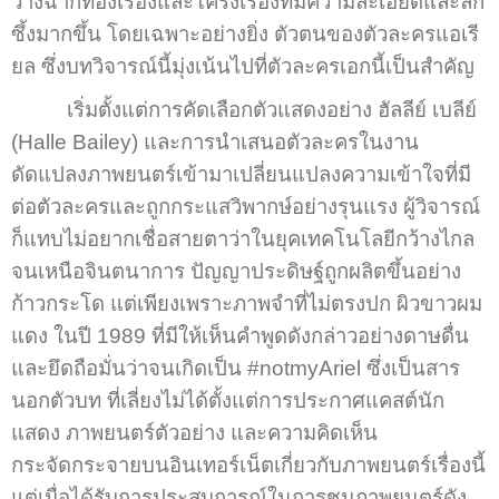
วางฉากท้องเรื่องและโครงเรื่องที่มีความละเอียดและลึก
ซึ้งมากขึ้น โดยเฉพาะอย่างยิ่ง ตัวตนของตัวละครแอเรี
ยล ซึ่งบทวิจารณ์นี้มุ่งเน้นไปที่ตัวละครเอกนี้เป็นสำคัญ
เริ่มตั้งแต่การคัดเลือกตัวแสดงอย่าง ฮัลลีย์ เบลีย์
(Halle Bailey) และการนำเสนอตัวละครในงาน
ดัดแปลงภาพยนตร์เข้ามาเปลี่ยนแปลงความเข้าใจที่มี
ต่อตัวละครและถูกกระแสวิพากษ์อย่างรุนแรง ผู้วิจารณ์
ก็แทบไม่อยากเชื่อสายตาว่าในยุคเทคโนโลยีกว้างไกล
จนเหนือจินตนาการ ปัญญาประดิษฐ์ถูกผลิตขึ้นอย่าง
ก้าวกระโด แต่เพียงเพราะภาพจำที่ไม่ตรงปก ผิวขาวผม
แดง ในปี 1989 ที่มีให้เห็นคำพูดดังกล่าวอย่างดาษดื่น
และยึดถือมั่นว่าจนเกิดเป็น #notmyAriel ซึ่งเป็นสาร
นอกตัวบท ที่เลี่ยงไม่ได้ตั้งแต่การประกาศแคสต์นัก
แสดง ภาพยนตร์ตัวอย่าง และความคิดเห็น
กระจัดกระจายบนอินเทอร์เน็ตเกี่ยวกับภาพยนตร์เรื่องนี้
แต่เมื่อได้รับการประสบการณ์ในการชมภาพยนตร์ดัง