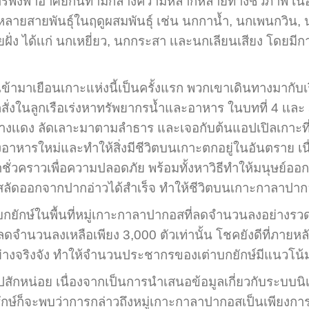
ีการพึ่งพาอาศัยกันท่ามกลางความหลากหลายทางชีวภาพ เนื่อง
หลายสายพันธุ์ในฤดูผสมพันธุ์ เช่น นกกาน้ำ, นกเพนกวิน, น
ั่ง ได้เเก่ นกเหยี่ยว, นกกระสา เเละนกเลียนเสียง โดยมีก
ได้เข้ามาเยือนเกาะแห่งนี้เป็นครั้งแรก พวกเขาเดินทางมากับ
ก็สั่งในลูกเรือเร่งหาทรัพยากรน้ำและอาหาร ในบทที่ 4 เ
เเดง ลัดเลาะมาตามลำธาร และเจอกับต้นแอปเปิลเกาะที่ไม
งอาหารใหม่และทำให้สิ่งมีชีวิตบนเกาะตกอยู่ในอันตราย เนื่
่วคราวเพื่อความปลอดภัย พร้อมทั้งหาวิธีทำให้มนุษย์ออก
สลัดออกจากปากอ่าวได้สำเร็จ ทำให้ชีวิตบนเกาะกาลาปาก
ในพื้นที่หมู่เกาะกาลาปากอสที่ลดจำนวนลงอย่างรวดเร็ว
ดจำนวนลงเหลือเพียง 3,000 ตัวเท่านั้น โชคยังดีที่ภายหล
จริงจัง ทำให้จำนวนประชากรของเต่าบกยักษ์มีแนวโน้มที่จ
ักหน่อย เนื่องจากเป็นการนำเสนอข้อมูลเกี่ยวกับระบบน
ก็จะพบว่าการกล่าวถึงหมู่เกาะกาลาปากอสเป็นเพียงการยกตัวอ