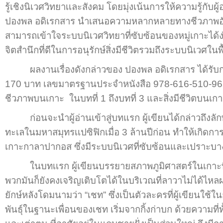
รู้เชิงนิเวศวิทยาเเละสังคม โดยมุ่งเน้นการให้ความรู้กับผ
ปองพล อดิเรกสาร นำเสนอความหลากหลายทางชีวภาพอันเป็
สามารถเข้าใจระบบนิเวศวิทยาที่ซับซ้อนของหมู่เกาะได้ง่
จิตสำนึกที่ดีในการอนุรักษ์สิ่งมีชีวิตรวมถึงระบบนิเวศในพื้
ผลงานเรื่องดังกล่าวของ ปองพล อดิเรกสาร ได้รับการ
170 บาท เลขมาตรฐานประจำหนังสือ 978-616-510-967-
ชีวภาพบนเกาะ ในบทที่ 1 ถึงบทที่ 3 และสิ่งมีชีวิตบนเก
ก่อนจะนำผู้อ่านเข้าสู่บทแรก ผู้เขียนได้กล่าวถึงลัก
ทะเลในมหาสมุทรเเปซิฟิกเมื่อ 3 ล้านปีก่อน ทำให้เกิด
เกาะกาลาปากอส ซึ่งมีระบบนิเวศที่ซับซ้อนและเปราะบาง
ในบทเเรก ผู้เขียนบรรยายสภาพภูมิศาสตร์ในเกาะที่ม
พวกมันก็ยังคงเจริญเติบโตได้ในบริเวณที่ลาวาไม่ได้ไหลผ่า
ยักษ์หลังโดมนามว่า “เชท” ซึ่งเป็นตัวละครที่ผู้เขียนใช้ใน
พันธุ์ในฐานะเพื่อนของเชท เริ่มจากกิ้งก่าบก ด้วยความที่