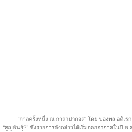
“กาลครั้งหนึ่ง ณ กาลาปากอส” โดย ปองพล อดิเรกสาร นั
“สูญพันธุ์?” ซึ่งรายการดังกล่าวได้เริ่มออกอากาศใน