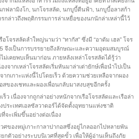
จากมีแหล่งอาหารรวมถึงแหล่งที่อยู่อาศัยที่ใกล้เคียงกัน
กฟลามิงโก, นกโจรสลัด, นกบูบี้ตีนฟ้า, นกบูบี้อลาสก้า
ารกล่าวถึงพฤติกรรมการล่าเหยื่อของนกนักล่าเหล่านี้ไว้
เรือโจรสลัดลำใหญ่นามว่า “ทากัส” ซึ่งมี “อาดัม เฮล” โจร
เละ 5 จึงเป็นการบรรยายถึงลักษณะและความอุดมสมบูรณ์
่เคยพบเห็นมาก่อน ภายหลังเหล่าโจรสลัดได้รู้ว่า
องจากเหล่าโจรสลัดเริ่มหันมาล่าเต่ายักษ์เพื่อนำไปเป็น
จากเกาะเเห่งนี้ไปโดยเร็ว ด้วยความช่วยเหลือจากผอง
อสของเชทและผองเพื่อนกลับมาสงบสุขอีกครั้ง
 เนื่องจากถูกล่าอย่างหนักจากเรือโจรสลัดและเรือล่า
ังประเทศเอลซัลวาดอร์ได้จัดตั้งอุทยานแห่งชาติ
ะเพิ่มขึ้นอย่างต่อเนื่อง
ิเวศของหมู่เกาะกาลาปากอสซึ่งอยู่ไกลออกไปหลายพัน
ย่างระบบนิเวศที่สุดขั้ว เพื่อให้ผู้อ่านเห็นถึงภัย