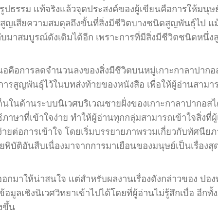
นรูปธรรม เเท้จริงเเล้วจุดประสงค์ของผู้เขียนคือการให้มนุ
ยความสมดุลถึงขั้นที่สิ่งมีชีวิตบางชนิดสูญพันธุ์ไป เเม
าสมบูรณ์ดังเดิมได้อีก เพราะการที่มีสิ่งมีชีวิตชนิดหนึ่ง
นอคือการลดจำนวนลงของสิ่งมีชีวิตบนหมู่เกาะกาลาปากอ
งต่อการสูญพันธุ์ไว้ในบทส่งท้ายของหนังสือ เพื่อให้ผู้อ่านสา
ด้านระบบนิเวศบริเวณชายฝั่งของเกาะกาลาปากอสได้เกือ
ช้ภาษาที่เข้าใจง่าย ทำให้ผู้อ่านทุกกลุ่มสามารถเข้าใจสิ่งที
้ง่ายต่อการเข้าใจ โดยเริ่มบรรยายภาพรวมเกี่ยวกับทัศนีย
งภัยพิบัติอันสืบเนื่องมาจากการมาเยือนของมนุษย์เป็นเรื่
าให้น่าสนใจ เเต่สำหรับผลงานเรื่องดังกล่าวของ ปองพล
ูลเชิงนิเวศวิทยาเข้าไปได้โดยที่ผู้อ่านไม่รู้สึกเบื่อ อีก
งขึ้น