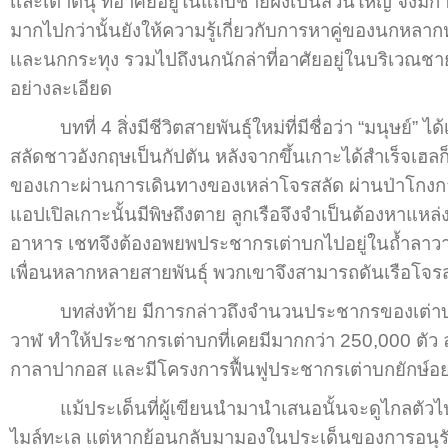
เเละเต่าตนุ ที่อาศัยอยู่ในแถบชายฝั่งเป็นส่วนใหญ่ จึงม
มากไปกว่านั้นยังให้ความรู้เกี่ยวกับการหาคู่ของนกหลาก
เเละนกกระทุง รวมไปถึงนกนักล่าที่อาศัยอยู่ในบริเวณชายฝ
อย่างละเอียด
บทที่ 4 สิ่งมีชีวิตสายพันธุ์ใหม่ที่มีชื่อว่า “มนุษย์” 
สลัดชาวอังกฤษเป็นกัปตัน หลังจากขึ้นเกาะได้สำเร็จเฮล
ของเกาะผ่านการเดินทางของเหล่าโจรสลัด ผ่านป่าโกงกาง
แอปเปิลเกาะนั้นมีพิษถึงตาย ลูกเรือจึงจำเป็นต้องหาแหล่
อาหาร เชทจึงต้องอพยพประชากรเต่าบกไปอยู่ในถ้ำลาวาชั
เพื่อนหลากหลายสายพันธุ์ พวกเขาจึงสามารถดันเรือโจร
บทส่งท้าย มีการกล่าวถึงจำนวนประชากรของเต่าบกยักษ์
วาฬ ทำให้ประชากรเต่าบกที่เคยมีมากกว่า 250,000 ตัว ล
กาลาปากอส และมีโครงการฟื้นฟูประชากรเต่าบกยักษ์อย่าง
แม้ประเด็นที่ผู้เขียนนำมานำเสนอนั้นจะดูไกลตัวไปส
ไมล์ทะเล เเต่หากย้อนกลับมามองในประเด็นของการอนุรักษ์