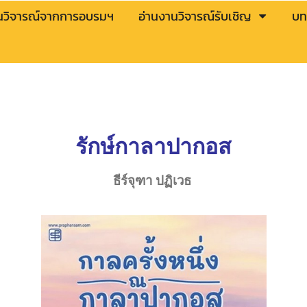
นวิจารณ์จากการอบรมฯ
อ่านงานวิจารณ์รับเชิญ
บท
รักษ์กาลาปากอส
ธีร์จุฑา ปฏิเวธ