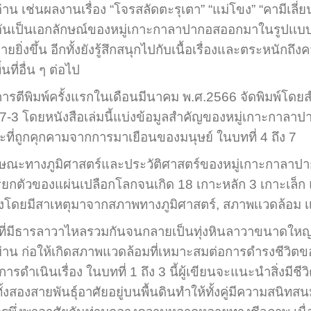
ู้อ่าน เช่นผลงานเรื่อง “โจรสลัดตะรุเตา” “แม่โขง” “คามีเลี่
นเอกลักษณ์ของหมู่เกาะกาลาปากอสออกมาในรูปเเบบของเรื่
ายยิ่งขึ้น อีกทั้งยังรู้สึกสนุกไปกับเนื้อเรื่องและตระห
นที่อื่น ๆ ต่อไป
ตีพิมพ์ครั้งแรกในเดือนมีนาคม พ.ศ.2566 จัดพิมพ์โดยส
3 โดยหนังสือเล่มนี้แบ่งข้อมูลสำคัญของหมู่เกาะกาลา
าะที่ถูกคุกคามจากการมาเยือนของมนุษย์ ในบทที่ 4 ถึง 7
ษณะทางภูมิศาสตร์และประวัติศาสตร์ของหมู่เกาะกาลาปากอส
การยกตัวของแผ่นเปลือกโลกจนเกิด 18 เกาะหลัก 3 เกาะเล็ก
โดยมีสาเหตุมาจากสภาพทางภูมิศาสตร์, สภาพเเวดล้อม เเล
ีธารลาวาไหลรวมกันจนกลายเป็นทุ่งหินลาวาขนาดใหญ่ แม
น ก่อให้เกิดสภาพแวดล้อมที่เหมาะสมต่อการดำรงชีวิตของสิ่งมี
การดำเนินเรื่อง ในบทที่ 1 ถึง 3 นี้ผู้เขียนจะแนะนำสิ่งมีช
ทั้งสองสายพันธุ์อาศัยอยู่บนพื้นดินทำให้ทั้งคู่มีความสนิ