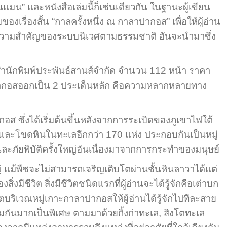
ยนแมน” และหนังสือเล่มนี้ก็เช่นเดียวกัน ในฐานะผู้เขียน
องสั้น “กาลครั้งหนึ่ง ณ กาลาปากอส” เพื่อให้ผู้อ่าน
นักถึงความสำคัญของระบบนิเวศตามธรรมชาติ อันจะนำมาซึ่ง
ำนักพิมพ์ประพันธ์สานส์จำกัด จำนวน 112 หน้า ราคา
ปากอสออกเป็น 2 ประเด็นหลัก คือความหลากหลายทาง
 ซึ่งได้เริ่มต้นขึ้นหลังจากการระเบิดของภูเขาไฟใต้
 และโขดหินในทะเลอีกกว่า 170 แห่ง ประกอบกันเป็นหมู่
ะภัยพิบัติครั้งใหญ่อันเนื่องมาจากการกระทำของมนุษย์
้พืชจะไม่สามารถเจริญเติบโตผ่านชั้นหินลาวาได้แต่
ชีวิต สิ่งมีชีวิตชนิดแรกที่ผู้อ่านจะได้รู้จักคือเต่าบก
ีวิตบริเวณหมู่เกาะกาลาปากอสให้ผู้อ่านได้รู้จักไปทีละสาย
ทสนมกันมากเป็นพิเศษ ตามมาด้วยกิ้งก่าทะเล, สิงโตทะเล