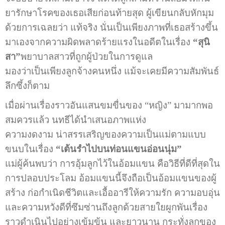
ยารักษาโรคของเธอเสียก่อนท้ายสุด ผู้เขียนกลับหักมุม
ด้วยการเฉลยว่า แท้จริง นั่นเป็นเพียงภาพที่เธอสร้างขึ้น
มาเองจากความผิดพลาดร้ายแรงในอดีตในเรื่อง
“สุนิ
สา”
พยาบาลสาวที่ถูกผู้ป่วยในการดูแล
มองว่าเป็นเพียงลูกจ้างคนหนึ่ง แม้จะเคยมีความสัมพันธ์
ลึกซึ้งก็ตาม
เมื่อผ่านเรื่องราวอันแสนขมขื่นของ “หญิง” มามากพอ
สมควรแล้ว นทธีได้นำเสนอภาพแห่ง
ความงดงาม น่าสรรเสริญของความเป็นแม่ตามแบบ
ขนบในเรื่อง
“เต้นรำไปบนท่อนแขนอ่อนนุ่ม”
แม่ผู้ค้นพบว่า การอุ้มลูกไว้ในอ้อมแขน คือวิธีที่ดีที่สุดใน
การปลอบประโลม อ้อมแขนนี้จึงถือเป็นอ้อมแขนของผู้
สร้าง ก่อกำเนิดชีวิตและเอื้ออารีให้ความรัก ความอบอุ่น
และความหวังดีที่ซึมซ่านถึงลูกด้วยสายใยผูกพันเรื่อง
ราวดำเนินไปอย่างเข้มข้น และยาวนาน กระทั่งลูกของ