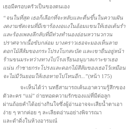
เธอมีครอบครัวเป็นของตนเอง
“จนในที่สุด เธอก็เลือกที่จะหลับและตื่นขึ้นในความฝัน
งดงามชัดเจนที่มีเขาร้องงอแงในอ้อมแขนให้เธอเต้นรำ
และร้องเพลงลึกลับที่มีท่วงทำนองอ่อนหวานวกวน
ปราศจากเนื้อขับกล่อม บางคราวเธอจะมองเห็นลาย
ดอกไม้สีส้มของกระโปรงโบกสะบัด และเขายืนอยู่หน้า
ร้านขนมระหว่างทางไปโรงเรียนอนุบาลเกาะขาเธอ
แน่น กำชายกระโปรงและดอกไม้สีส้มของเธอไว้เหมือน
จะไม่มีวันยอมให้เธอหายไปไหนอีก...”
(หน้า 175)
จะเห็นได้ว่า นทธีสามารถเค้นเอาความรู้สึกของ
ตัวละคร “แม่” ถ่ายทอดความรักของแม่ที่มีต่อลูก
ผ่านถ้อยคำได้อย่างกินใจซึ่งผู้อ่านอาจจะเสียน้ำตาเอา
ง่าย ๆ หากค่อย ๆ ละเลียดอ่านอย่างพิจารณา
และดำดิ่งในห้วงอารมณ์