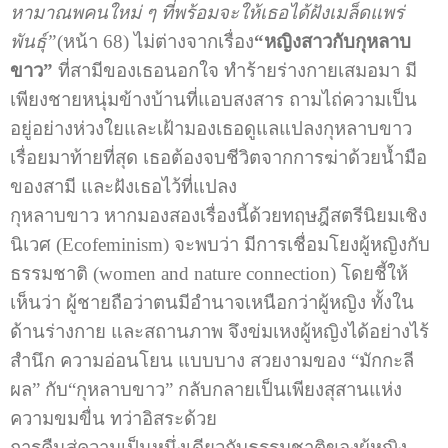
หามาณพคนใหม่ ๆ ที่พร้อมจะให้เธอได้ฝังเมล็ดแพร่
พันธุ์”
(หน้า 68) ไม่ต่างจากเรื่อง
“หญิงสาวกับกุหลาบ
ขาว”
ที่สามีของเธอนอกใจ ทำร้ายร่างกายเสมอมา มี
เพียงชายหนุ่มข้างบ้านที่แอบสงสาร ถามไถ่ความเป็น
อยู่อย่างห่วงใยและเฝ้ามองเธอดูแลแปลงกุหลาบขาว
เรื่อยมาท้ายที่สุด เธอต้องจบชีวิตจากการฆ่าด้วยน้ำมือ
ของสามี และฝังเธอไว้ที่แปลง
กุหลาบขาว หากมองสองเรื่องนี้ด้วยทฤษฎีสตรีนิยมเชิง
นิเวศ (Ecofeminism) จะพบว่า มีการเชื่อมโยงผู้หญิงกับ
ธรรมชาติ (women and nature connection) โดยชี้ให้
เห็นว่า ผู้ชายถือว่าตนมีอำนาจเหนือกว่าผู้หญิง ทั้งใน
ด้านร่างกาย และสถานภาพ จึงข่มเหงผู้หญิงได้อย่างไร้
สำนึก ความอ่อนโยน แบบบาง สวยงามของ “มักกะลี
ผล” กับ“กุหลาบขาว” กลับกลายเป็นเพียงสุสานแห่ง
ความขมขื่น ทว่าอิสระด้วย
การคืนสู่ความเป็นหนึ่งเดียวกับธรรมชาติของผู้หญิง