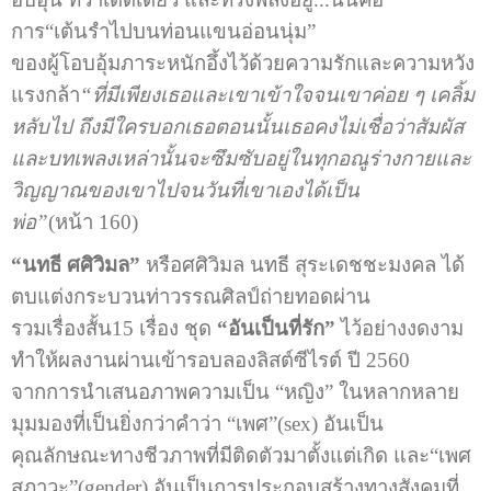
การ“เต้นรำไปบนท่อนแขนอ่อนนุ่ม”
ของผู้โอบอุ้มภาระหนักอึ้งไว้ด้วยความรักและความหวัง
แรงกล้า
“ที่มีเพียงเธอและเขาเข้าใจจนเขาค่อย ๆ เคลิ้ม
หลับไป ถึงมีใครบอกเธอตอนนั้นเธอคงไม่เชื่อว่าสัมผัส
และบทเพลงเหล่านั้นจะซึมซับอยู่ในทุกอณูร่างกายและ
วิญญาณของเขาไปจนวันที่เขาเองได้เป็น
พ่อ”
(หน้า 160)
“นทธี ศศิวิมล”
หรือศศิวิมล นทธี สุระเดชชะมงคล ได้
ตบแต่งกระบวนท่าวรรณศิลป์ถ่ายทอดผ่าน
รวมเรื่องสั้น15 เรื่อง ชุด
“อันเป็นที่รัก”
ไว้อย่างงดงาม
ทำให้ผลงานผ่านเข้ารอบลองลิสต์ซีไรต์ ปี 2560
จากการนำเสนอภาพความเป็น “หญิง” ในหลากหลาย
มุมมองที่เป็นยิ่งกว่าคำว่า “เพศ”(sex) อันเป็น
คุณลักษณะทางชีวภาพที่มีติดตัวมาตั้งแต่เกิด และ“เพศ
สภาวะ”(gender) อันเป็นการประกอบสร้างทางสังคมที่