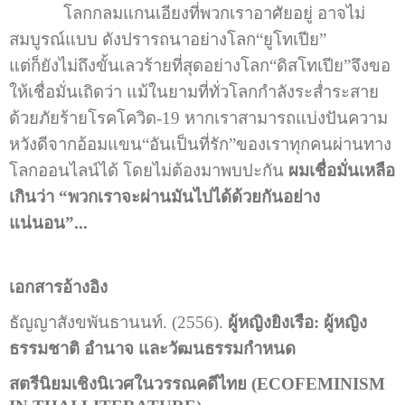
โลกกลมแกนเอียงที่พวกเราอาศัยอยู่ อาจไม่
สมบูรณ์แบบ ดังปรารถนาอย่างโลก“ยูโทเปีย”
แต่ก็ยังไม่ถึงขั้นเลวร้ายที่สุดอย่างโลก“ดิสโทเปีย”จึงขอ
ให้เชื่อมั่นเถิดว่า แม้ในยามที่ทั่วโลกกำลังระส่ำระสาย
ด้วยภัยร้ายโรคโควิด-19 หากเราสามารถแบ่งปันความ
หวังดีจากอ้อมแขน“อันเป็นที่รัก”ของเราทุกคนผ่านทาง
โลกออนไลน์ได้ โดยไม่ต้องมาพบปะกัน
ผมเชื่อมั่นเหลือ
เกินว่า
“พวกเราจะผ่านมันไปได้ด้วยกันอย่าง
แน่นอน”...
เอกสารอ้างอิง
ธัญญาสังขพันธานนท์. (2556).
ผู้หญิงยิงเรือ
: ผู้หญิง
ธรรมชาติ อำนาจ และวัฒนธรรมกำหนด
สตรีนิยมเชิงนิเวศในวรรณคดีไทย (
ECOFEMINISM