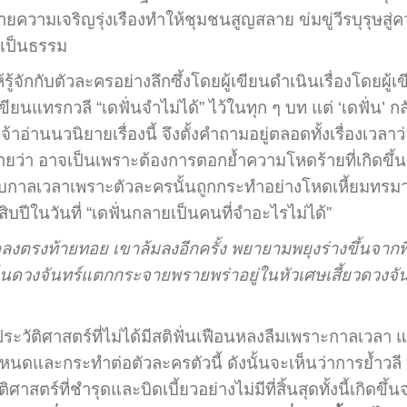
ยความเจริญรุ่งเรืองทำให้ชุมชนสูญสลาย ข่มขู่วีรบุรุษสู
่เป็นธรรม
ู้จักกับตัวละครอย่างลึกซึ้งโดยผู้เขียนดำเนินเรื่องโดยผู้เข
ขียนแทรกวลี “เดฟั่นจำไม่ได้” ไว้ในทุก ๆ บท แต่ ‘เดฟั่น’ ก
จ้าอ่านนวนิยายเรื่องนี้ จึงตั้งคำถามอยู่ตลอดทั้งเรื่องเวล
่า อาจเป็นเพราะต้องการตอกย้ำความโหดร้ายที่เกิดขึ้นก
าลเวลาเพราะตัวละครนั้นถูกกระทำอย่างโหดเหี้ยมทรมานทั
สิบปีในวันที่ “เดฟั่นกลายเป็นคนที่จำอะไรไม่ได้”
ดลงตรงท้ายทอย เขาล้มลงอีกครั้ง พยายามพยุงร่างขึ้นจากพื
ห็นดวงจันทร์แตกกระจายพรายพร่าอยู่ในหัวเศษเสี้ยวดวง
ะวัติศาสตร์ที่ไม่ได้มีสติฟั่นเฟือนหลงลืมเพราะกาลเวลา
ดและกระทำต่อตัวละครตัวนี้ ดังนั้นจะเห็นว่าการย้ำวลี “เด
ิศาสตร์ที่ชำรุดและบิดเบี้ยวอย่างไม่มีที่สิ้นสุดทั้งนี้เกิดข