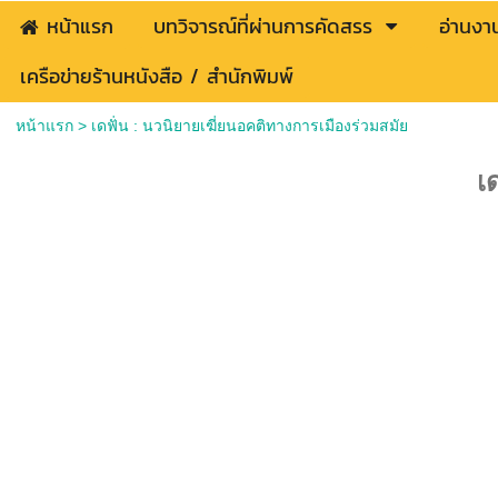
หน้าแรก
บทวิจารณ์ที่ผ่านการคัดสรร
อ่านงา
เครือข่ายร้านหนังสือ / สำนักพิมพ์
หน้าแรก
>
เดฟั่น : นวนิยายเฆี่ยนอคติทางการเมืองร่วมสมัย
เด