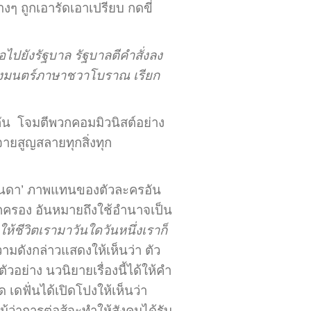
่างๆ ถูกเอารัดเอาเปรียบ กดขี่
่อไปยังรัฐบาล รัฐบาลตีคำสั่งลง
ันท่องมนตร์ภาษาชวาโบราณ เรียก
กัน โจมตีพวกคอมมิวนิสต์อย่าง
จายสูญสลายทุกสิ่งทุก
 ‘อันดา’ ภาพแทนของตัวละครอัน
กปกครอง อันหมายถึงใช้อำนาจเป็น
ห้ชีวิตเรามาวันใดวันหนึ่งเราก็
ามดังกล่าวแสดงให้เห็นว่า ตัว
วอย่าง นวนิยายเรื่องนี้ได้ให้คำ
 เดฟั่นได้เปิดโปงให้เห็นว่า
ว่าการต่อสู้จะทำให้สังคมได้รับ