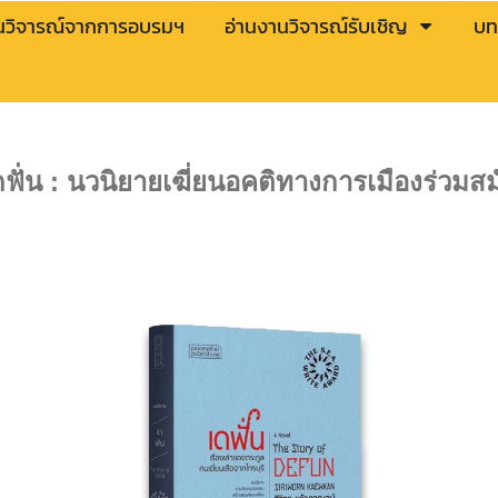
นวิจารณ์จากการอบรมฯ
อ่านงานวิจารณ์รับเชิญ
บท
ฟั่น
: นวนิยายเฆี่ยนอคติทางการเมืองร่วมสม