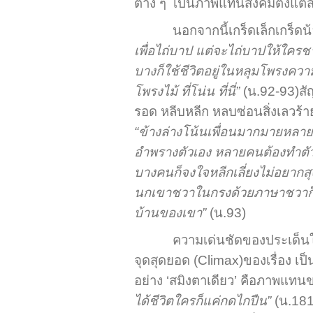
ต่าง ๆ เป็นภาพแทนสังคมตั้งแต่ส
นอกจากนี้เกร็ดเล็กเกร็ดน
เพื่อไถ่บาป แต่จะไถ่บาปให้ใค
บางก็ใช้ชีวิตอยู่ในหลุมโพรงความ
โพรงไม้ ที่โน่น ที่นี่”
(น.92-93)สั
รอด หลีบหลีก หลบซ่อนสิ่งเลวร้
“ข้างล่างโน้นเพื่อนมากมายหลาย
อำพรางตัวเอง หลายคนต้องทำตั
บางคนก็จงใจหลีกเลี่ยงไม่อยากสุ
นกเขาชวาในกรงด้วยภาษาชวาก็ช่
บ้านของเขา”
(น.93)
ความเด่นชัดของประเด็นใ
จุดสุดยอด (Climax)ของเรื่อง เป
อย่าง ‘สมิงตาเดียว’ คือภาพแทน
ได้ชีวิตใครก็แค่กดไกปืน”
(น.181)