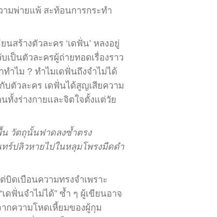
่ความพ่ายแพ้ สะท้อนการกระทำ
ียนสร้างตัวละคร ‘เดฟั่น’ หลงอยู่
ลับเป็นตัวละครผู้ถ่ายทอดเรื่องราว
าว่าทำไม ? ทำไมเดฟั่นถึงจำไม่ได้
ับตัวละคร เดฟั่นได้สูญเสียความ
้งร่างกายและจิตใจตั้งแต่วัย
้น วัตถุนั้นฟาดลงซ้ำตรง
จันทร์ปลิวหายไปในหลุมโพรงมืดดำ
 แต่บิดเบือนความทรงจำเพราะ
ฟั่นจำไม่ได้” ซ้ำ ๆ ผู้เขียนอาจ
ึ้นจากความโหดเหี้ยมของผู้กุม