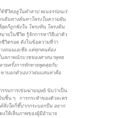
้ชีวิตอยู่ในคำสาป พเนจรร่อนเร่
ออกเดินทางค้นหาโพรงในความฝัน
ี่สุดก็ถูกฟังใน โพรงหิน โพรงดิน
ายในชีวิต รู้จักการหาวิธีเอาตัว
ีวิตรอด ดังในข้อความที่ว่า
างถนนเอเชีย แต่ทุกคนต้อง
ู่ในสภาพนักบวชของศาสนาพุทธ
ลายครั้งการทักทายพูดคุยกับ
เขาบอกตัวเองว่าฝนแสนห่าคือ
รรมการเข่นฆ่ามนุษย์ นับว่าเป็น
อกเป็นชิ้น ๆ การกระทำของตัวละคร
ด้สิ่งใดก็ชี้ปากกระบอกปืน อยาก
สดงให้เห็นภาพของผู้มีอำนาจ