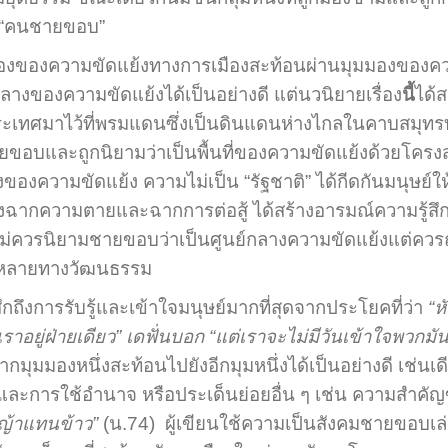
่า “คนชายขอบ”
เรื่องของความขัดแย้งทางการเมืองสะท้อนผ่านมุมมองของควา
างของความขัดแย้งได้เป็นอย่างดี แต่นวนิยายเรื่อง
นี้
ได้
ศมาไว้ที่พรมแดนซึ่งเป็นดินแดนห่างไกลในคาบสมุทรบนห
อบและถูกนิยามว่าเป็นพื้นที่ของความขัดแย้งด้วยโครงสร
ลางของความขัดแย้ง ความไม่เป็น “รัฐชาติ” ได้กีดกันมนุ
 ทั้งฉากความตายและฉากการต่อสู้ ได้สร้างอารมณ์ความรู้สึก
่าไม่ควรนิยามชายขอบว่าเป็นศูนย์กลางความขัดแย้งแต่ควร
กหลายทางวัฒนธรรม
สึกถึงการรับรู้และเข้าใจมนุษย์มากที่สุดจากประโยคที่ว่า
“ห
าอยู่ฝ่ายเดียว” เดฟั่นบอก “แต่เราจะไม่มีวันเข้าใจพวกมัน
คมจากมุมมองหนึ่งสะท้อนไปยังอีกมุมหนึ่งได้เป็นอย่างดี เช่นเ
และการใช้อำนาจ หรือประเด็นย่อยอื่น ๆ เช่น ความสำ
หญ้าแทนข้าว
”
(น.74) ผู้เขียนใช้ความเป็นสังคมชายขอบเล