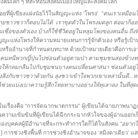
ังคมเล็ก ๆ ที่สะท้อนสังคมเมืองใหญ่และสังคมโลก
้อยที่ผู้เขียงแฝงนัยไว้ในสัญญะแห่ง ‘โพรง’
“คนเราเหมือนใช
รชายชาวชวาก็ตอบไม่ได้ เราขุดตัวในโพรงมดลูก ต่อมาก็
เชื่อของตัวเอง บ้างก็ใช้ชีวิตอยู่ในหลุมโพงของคนอื่น ถึงท
ญญะแห่งโพรงให้ความหมายแทนการรู้จักตัวเอง หรือรู้เป้าหม
ายหรืออำนาจที่กำหนดบทบาท ด้วยเป้าหมายเดียวคือการเอาช
คนหนีพวกญี่ปุ่นไปซ่อนตัวอยู่ตามป่า ตามชุมชนสองข้างท
วให้กลมกลืนไปกับชุมชนบางคนเปลี่ยนศาสนา ซ่อนตัวอย
งสิงกับชาวชวาด้วยกัน ลุงชวาเข้าใจพวกเขาเหล่านั้นดี...ห
วยแบ่งเบาความรู้สึกโหยหาบางอย่างให้ทุเลาลง ในที่สุด
นเรื่องคือ “การจัดฉากฆาตกรรม” ผู้เขียนได้ฉายภาพนาฏก
็นความเข้มข้นที่ผู้เขียนได้ฉีกกระฉากหัวใจของผู้อ่านอ
ของบุคคลผู้มีอำนาจที่จะกระทำการใดก็ได้ในสังคม
“อยากไ
 การช่วงชิงพื้นที่ การช่วงชิงอำนาจของ ‘สมิงตาเดียว’ แ