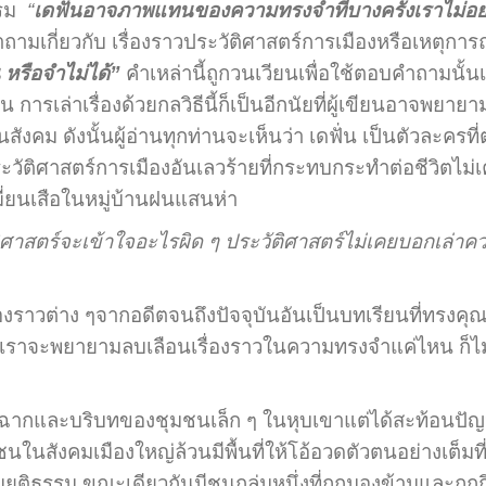
รรม
“
เดฟั่นอาจภาพแทนของความทรงจำที่บางครั้งเราไม่อ
ำถามเกี่ยวกับ เรื่องราวประวัติศาสตร์การเมืองหรือเหตุการณ์ท
น หรือจำไม่ได้”
คำเหล่านี้ถูกวนเวียนเพื่อใช้ตอบคำถามน
น การเล่าเรื่องด้วยกลวิธีนี้ก็เป็นอีกนัยที่ผู้เขียนอาจพยา
ังคม ดังนั้นผู้อ่านทุกท่านจะเห็นว่า เดฟั่น เป็นตัวละคร
ประวัติศาสตร์การเมืองอันเลวร้ายที่กระทบกระทำต่อชีวิตไม่เ
ี่ยนเสือในหมู่บ้านฝนแสนห่า
ิศาสตร์จะเข้าใจอะไรผิด ๆ ประวัติศาสตร์ไม่เคยบอกเล่
่องราวต่าง ๆจากอดีตจนถึงปัจจุบันอันเป็นบทเรียนที่ทรงคุณค
แม้เราจะพยายามลบเลือนเรื่องราวในความทรงจำแค่ไหน ก็ไม่
นใช้ฉากและบริบทของชุมชนเล็ก ๆ ในหุบเขาแต่ได้สะท้อนป
นสังคมเมืองใหญ่ล้วนมีพื้นที่ให้โอ้อวดตัวตนอย่างเต็มที่
ยุติธรรม ขณะเดียวกันมีชนกลุ่มหนึ่งที่ถูกมองข้ามและถูกกี