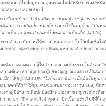
งคมชนเผ่าที่ไม่มีกฎหมายคุ้มครอง ไม่มีสิทธิเรียกร้องสิทธิต
ปราณีสถานะบุคคลเหล่านี้
าไว้ในหมู่บ้าน
” กำนันสมิงรายงานต่อผู้ว่า ฯ ผู้ว่ารายงานต
ปยังกำนันสมิง “พวกมันเลี้ยงหมอผีชาวชวาไว้ในหมู่บ้าน” “ม
้กลายเป็นคน และเป่ามนตร์ให้คนกลายเป็นเสือ”
(น.175)
ทกรรมอำนาจปั่นป่วนให้ชาวบ้านแตกแยก ไม่ไว้เนื้อเชื่อใจ
สังเวยชีวิต ชุมชนที่เคยสงบสันติอุ่นหนาฝาคั่งกลับแตกกระ
นก็ไม่ละทิ้งภาพของความผู้ใช้อำนาจอย่างเป็นธรรมในสังคม
ลักแห่งความดีและความถูกต้อง ผู้มีจิตวิญญาณแห่งการเป็นนั
ืองให้อยู่เย็นเป็นสุข
“ไม่ต้องห่วงฉัน
—เนื้อดินในหุบเขาใ
งต่ออนาคตที่ดีกว่าให้หุบเขาฝนแสนห่าของเรา”
(น.169) ข้อคว
งจากผู้มีอำนาจเพื่อปกป้องบ้านเมืองจากเหตุการณ์ดังที่ยกตั
นาจ ประวัติศาสตร์จึงชำรุดและบิดเบี้ยวอย่างไม่มีที่สิ้นสุด
ชนส่งผลทำให้เกิดการต่อต้าน ตอบโต้และท้าทาย สุดท้ายแม้