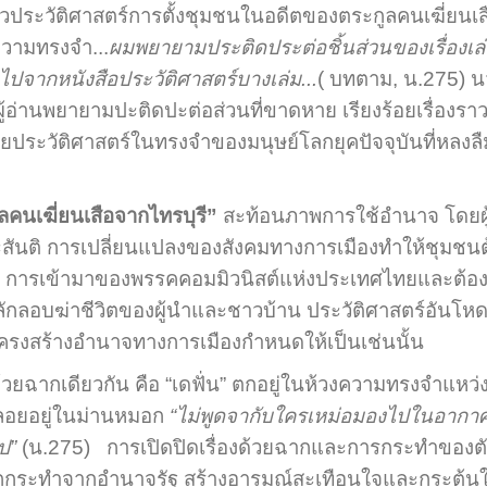
่องราวประวัติศาสตร์การตั้งชุมชนในอดีตของตระกูลคนเฆี่ยน
ความทรงจำ...
ผมพยายามประติดประต่อชิ้นส่วนของเรื่องเล่
ไปจากหนังสือประวัติศาสตร์บางเล่ม...
( บทตาม, น.275) นวน
ห้ผู้อ่านพยายามปะติดปะต่อส่วนที่ขาดหาย เรียงร้อยเรื่องร
ศัยประวัติศาสตร์ในทรงจำของมนุษย์โลกยุคปัจจุบันที่หลง
กูลคนเฆี่ยนเสือจากไทรบุรี”
สะท้อนภาพการใช้อำนาจ โดยผู้
ุขและสันติ การเปลี่ยนแปลงของสังคมทางการเมืองทำให้ชุมช
ีวิต การเข้ามาของพรรคคอมมิวนิสต์แห่งประเทศไทยและต้อ
ักลอบฆ่าชีวิตของผู้นำและชาวบ้าน ประวัติศาสตร์อันโหด
โครงสร้างอำนาจทางการเมืองกำหนดให้เป็นเช่นนั้น
ด้วยฉากเดียวกัน คือ “เดฟั่น” ตกอยู่ในห้วงความทรงจำแหว่งว
องลอยอยู่ในม่านหมอก
“ไม่พูดจากับใครเหม่อมองไปในอากาศ 
ป”
(น.275) การเปิดปิดเรื่องด้วยฉากและการกระทำของตัว
ถูกกระทำจากอำนาจรัฐ สร้างอารมณ์สะเทือนใจและกระตุ้