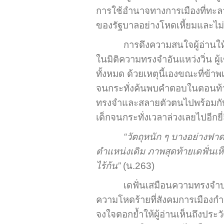
การใช้อำนาจทางการเมืองที่ทะลา
ของรัฐบาลอย่างโหดเหี้ยมและไม
การดึงความสนใจผู้อ่านให้ร
ในมิติความทรงจำอันแหว่งวิ่น ผู้เ
ทั้งหมด ด้วยเหตุนี้เองขณะที่ข้าพเ
จนกระทั่งค้นพบคำตอบในตอนท้ายว
ทรงจำและสลายตัวตนไปพร้อมกับก
เด็กจนกระทั่งเวลาล่วงเลยไปอีกยี่
“วัตถุหนัก ๆ บางอย่างฟา
ตำแหน่งเดิม ภาพสุดท้ายเดฟั่นเ
ไร้ก้น”
(น.263)
เดฟั่นเสมือนความทรงจำปร
ความโหดร้ายที่สังคมการเมืองกำหน
จงใจตอกย้ำให้ผู้อ่านเห็นถึงประวัต