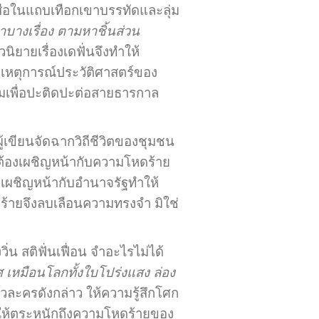
เสือในแถบเทือกเขาบรรทัดและลุ่ม
าบางเรื่อง ตามหาชิ้นส่วน
ิยายเรื่องเดฟั่นจึงทำให้
าวเหตุการณ์ประวัติศาสตร์ของ
ลืมเพื่อปะติดปะต่อสายธารกาล
เขียนจัดฉากวิถีชีวิตของชุมชน
นต้องเผชิญหน้ากับความโหดร้าย
งเผชิญหน้ากับอำนาจรัฐทำให้
ร้ายจึงลบเลือนความทรงจำ มิใช่
ิ่น สติฟั่นเฟื่อน จำอะไรไม่ได้
เหมือนโลกทั้งใบโปร่งแสง ล่อง
ละครดังกล่าว ให้ความรู้สึกโศก
นให้ตระหนักถึงความโหดร้ายของ