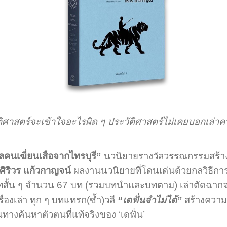
ตร์จะเข้าใจอะไรผิด ๆ ประวัติศาสตร์ไม่เคยบอกเล่า
ูลคนเฆี่ยนเสือจากไทรบุรี”
นวนิยายรางวัลวรรณกรรมสร้างสร
ศิริวร แก้วกาญจน์
ผลงานนวนิยายที่โดนเด่นด้วยกลวิธีก
นบทสั้น ๆ จำนวน 67 บท (รวมบทนำและบทตาม) เล่าตัดฉากจบแบบ
ื่องเล่า ทุก ๆ บทแทรก(ซ้ำ)วลี
“เดฟั่นจำไม่ได้”
สร้างความร
ดินทางค้นหาตัวตนที่แท้จริงของ ‘เดฟั่น’